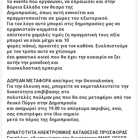
τα events που οργανώνει, να εδραιώσει και στην
Βόρεια Ελλάδα τον θεσμό της
Δημοπρασίας, όπως αυτή εννοείται και
πραγματοποιείται σε χώρες του εξωτερικού.
Για τον λόγο αυτό μπορεί στις δημοπρασίες μας να
εμφανιστούν κομμάτια σε
απίστευτα χαμηλές τιμές (η πραγματική τους αξία
μπορεί να είναι μέχρι και 10
φορές πάνω), προσιτές για τον καθένα. Ευελπιστούμε
με τον τρόπο αυτό να χτίσουμε
ένα φανατικό κοινό που θα έχει την ευκαιρία να ζει
αυτήν την μοναδική και
διασκεδαστική εμπειρία.
ΔΩΡΕΑΝ ΜΕΤΑΦΟΡΑ από/προς την Θεσσαλονίκη
Για την έλευση σας, μπορείτε να εκμεταλλευτείτε την
δυνατότητα επιβίβασης στο
πολυτελές πούλμαν μας που θα σας μεταφέρει από τον
Λευκό Πύργο στην Δημοπρασία
και αναχωρεί στις 19.00 το απόγευμα ακριβώς, ενώ,
σας επιστρέφει στο ίδιο σημείο
μετά το πέρας της δημοπρασίας.
ΔΥΝΑΤΟΤΗΤΑ ΗΛΕΚΤΡΟΝΙΚΗΣ ΚΑΤΑΘΕΣΗΣ ΠΡΟΣΦΟΡΑΣ
Επιπλέον, αξιοποιώντας την δυνατότητα MAKE OFFER