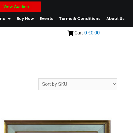
View Auction
ons
Buy Now
Events
Terms & Conditions
About Us
Cart
0
€0.00