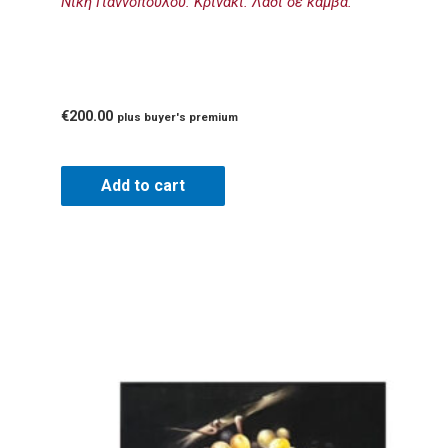
Νίκη Γιαννοπούλου: Κρινάκι. Λάδι σε καμβά.
€
200.00
plus buyer's premium
Add to cart