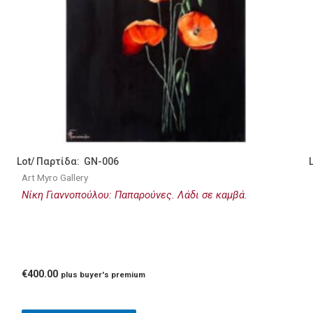
Lot/ Παρτίδα: GN-006
Art Myro Gallery
Νίκη Γιαννοπούλου: Παπαρούνες. Λάδι σε καμβά.
€
400.00
plus buyer's premium