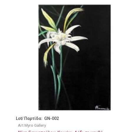
Lot/ Παρτίδα: GN-002
Art Myro Gallery