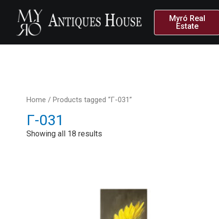
Myró Real
Estate
Home
/ Products tagged “Γ-031”
Γ-031
Showing all 18 results