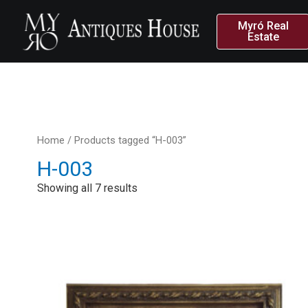
Myró Real
Estate
Home
/ Products tagged “Η-003”
Η-003
Showing all 7 results