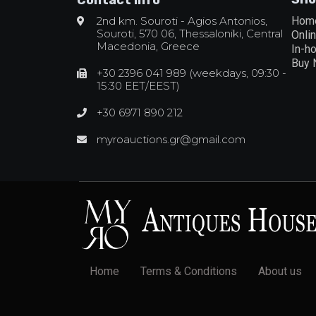
Contact Info
2nd km. Souroti - Agios Antonios,
Hom
Souroti, 570 06, Thessaloniki, Central
Onli
Macedonia, Greece
In-h
Buy
+30 2396 041 989 (weekdays, 09:30 -
15:30 EET/EEST)
+30 6971 890 212
myroauctions.gr@gmail.com
Home
Terms & Conditions
About us