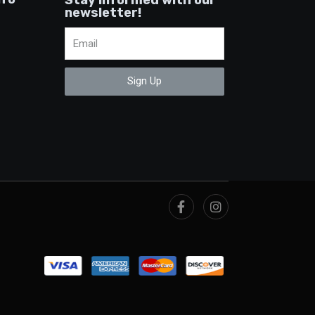
Stay informed with our
newsletter!
Sign Up