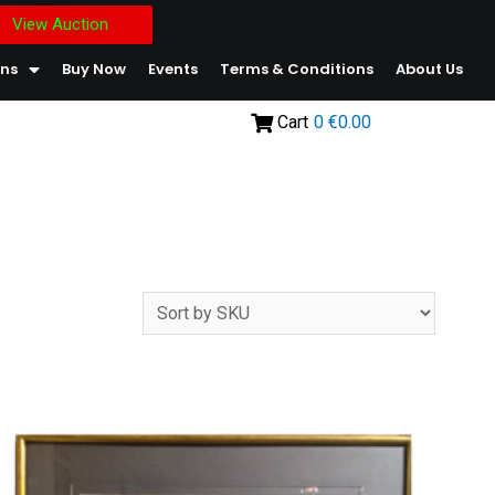
View Auction
ons
Buy Now
Events
Terms & Conditions
About Us
Cart
0
€0.00