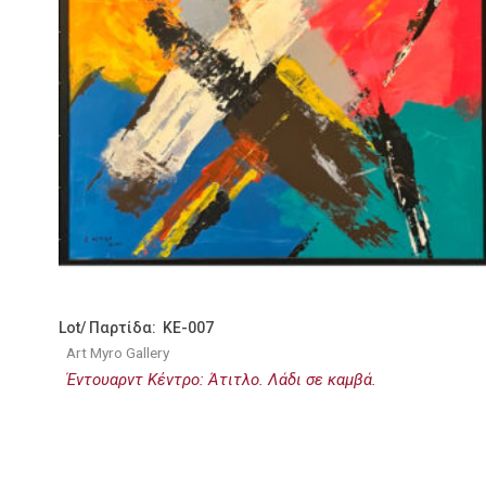
Lot/ Παρτίδα: KE-007
Art Myro Gallery
Έντουαρντ Κέντρο: Άτιτλο. Λάδι σε καμβά.