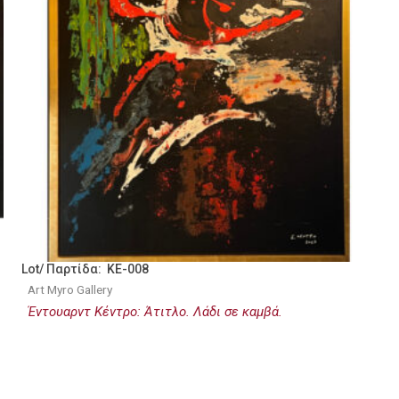
Lot/ Παρτίδα: KE-008
Art Myro Gallery
Έντουαρντ Κέντρο: Άτιτλο. Λάδι σε καμβά.