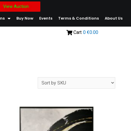
View Auction
ons
Buy Now
Events
Terms & Conditions
About Us
Cart
0
€0.00