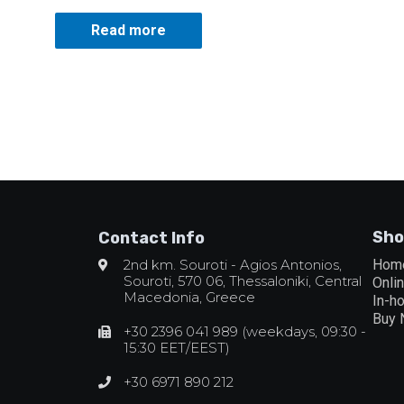
Read more
Sho
Contact Info
2nd km. Souroti - Agios Antonios,
Hom
Souroti, 570 06, Thessaloniki, Central
Onli
Macedonia, Greece
In-h
Buy
+30 2396 041 989 (weekdays, 09:30 -
15:30 EET/EEST)
+30 6971 890 212