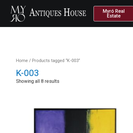
Myró Real
Estate
Home
/ Products tagged “K-003”
K-003
Showing all 8 results