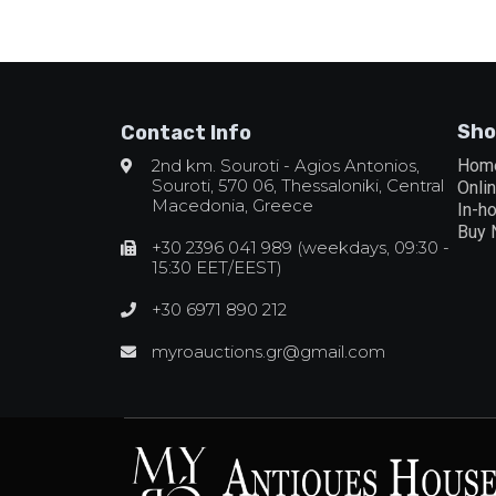
Sho
Contact Info
2nd km. Souroti - Agios Antonios,
Hom
Souroti, 570 06, Thessaloniki, Central
Onli
Macedonia, Greece
In-h
Buy
+30 2396 041 989 (weekdays, 09:30 -
15:30 EET/EEST)
+30 6971 890 212
myroauctions.gr@gmail.com