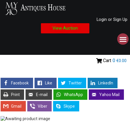
Login or Sign Up
View Auction
Cart
0
€0.00
Facebook
Like
Twitter
LinkedIn
Print
E-mail
WhatsApp
Yahoo Mail
Gmail
Viber
Skype