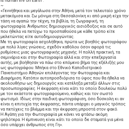
is human life on Earth”.
~
«Γεννήθηκα και μεγάλωσα στην Αθήνα, μετά τον τελευταίο χρόνο
μετακόμισα και ζω μόνιμα στη Θεσσαλονίκη κι από μικρή είχα την
τάση να αγαπώ την τέχνη, τα βιβλία, τη ζωγραφική, τη
φωτογραφία. Άνθρωπος δημιουργικός αισιόδοξος και σε αυτό
που ήθελα να πετύχω το προσπαθούσα με κάθε τρόπο είτε
μελετώντας είτε αυτοδημιουργώντας.
Με τη φωτογραφία ασχολήθηκα, πρώτα ως βοηθός φωτογράφου
με πολύ λίγες γνώσεις, σχεδόν καθόλου όσον αφορά τις
ρυθμίσεις μιας φωτογραφικής μηχανής. Η πολλή πρακτική, τα
σεμινάρια και στην Φωτογραφία αλλά και στην επεξεργασία
αυτής, με βοήθησαν να πάω στο επόμενο βήμα της εξέλιξής μου
ως φωτογράφου. Μπήκα στο Εθνικό Καποδιστριακό
Πανεπιστήμιο Αθηνών επιλέγοντας την Φωτογραφία και
Διαφήμιση. Κατόπιν αυτοπροσδιόρισα το ύφος που θα ήθελα να
ακολουθήσω ως δημιουργός και κατέληξα μεταξύ άλλων στις
προσωπογραφίες. Η έκφραση είναι κάτι το οποίο δουλεύω πολύ
με τον εκάστοτε φωτογραφούμενο, καθώς και τον σωστό
φωτισμό. Ιδίως στην παιδική φωτογράφιση, όσο δύσκολη κι αν
είναι η επιτυχία της έκφρασης, πάντα υπάρχει ο μαγικός τρόπος
να πετύχεις το βλέμμα και την έκφραση μπροστά στον φακό.
Η Αγάπη για την Φωτογραφία με κάνει να φτάσω ακόμη
ψηλότερα. Η έμπνευση είναι κάτι το οποίο δε σταματά για μένα
όσο υπάρχει άνθρωπος στη Γη».