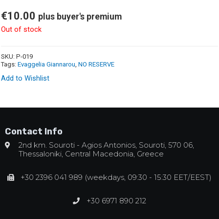
€
10.00
plus buyer's premium
Out of stock
SKU:
P-019
Tags:
Evaggelia Giannarou
,
NO RESERVE
Add to Wishlist
Contact Info
2nd km. Souroti - Agios Antonios, Souroti, 570 06,
Thessaloniki, Central Macedonia, Greece
+30 2396 041 989 (weekdays, 09:30 - 15:30 EET/EEST)
+30 6971 890 212