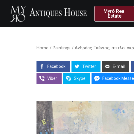
Myró Real
Estate
Home
/
Paintings
/ Ανδρέας Γκένιος, άτιτλο, ακρ
Facebook
Twitter
E-mail
Viber
Skype
Facebook Messe