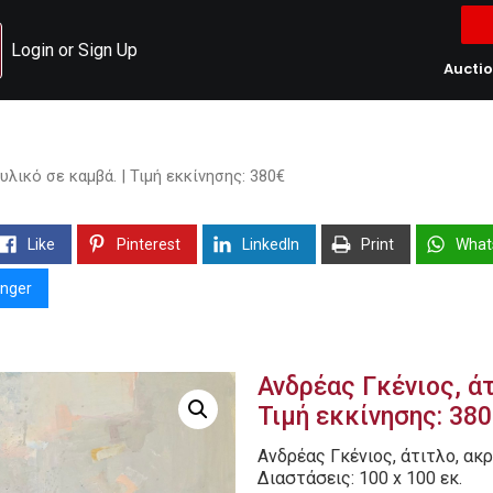
Login or Sign Up
Aucti
υλικό σε καμβά. | Τιμή εκκίνησης: 380€
Like
Pinterest
LinkedIn
Print
What
nger
Ανδρέας Γκένιος, άτ
Τιμή εκκίνησης: 38
Ανδρέας Γκένιος, άτιτλο, ακ
Διαστάσεις: 100 x 100 εκ.