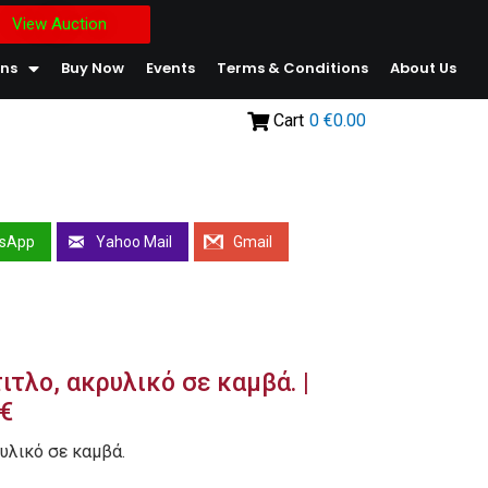
View Auction
ons
Buy Now
Events
Terms & Conditions
About Us
Cart
0
€0.00
sApp
Yahoo Mail
Gmail
ιτλο, ακρυλικό σε καμβά. |
0€
ρυλικό σε καμβά.