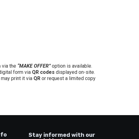
n via the
“MAKE OFFER”
option is available.
digital form via
QR codes
displayed on-site.
may print it via
QR
or request a limited copy
nfo
Stay informed with our