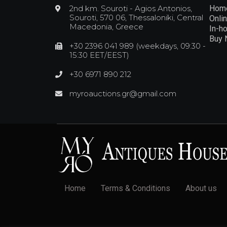
2nd km. Souroti - Agios Antonios,
Hom
Souroti, 570 06, Thessaloniki, Central
Onli
Macedonia, Greece
In-h
Buy
+30 2396 041 989 (weekdays, 09:30 -
15:30 EET/EEST)
+30 6971 890 212
myroauctions.gr@gmail.com
Home
Terms & Conditions
About us