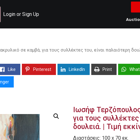
Login or Sign Up
Aucti
κρυλικό σε καμβά, για τους συλλέκτες του, είναι παλαιότερη δουλ
Like
Pinterest
LinkedIn
Print
What
nger
Ιωσήφ Τερζόπουλος,
για τους συλλέκτες 
δουλειά. | Τιμή εκκ
Διαστάσεις: 100 x 70 εκ.