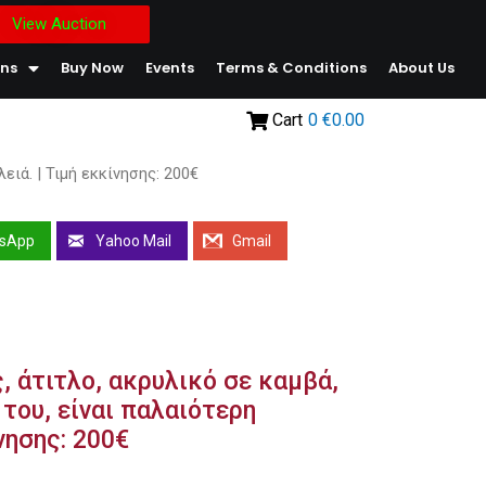
View Auction
ons
Buy Now
Events
Terms & Conditions
About Us
Cart
0
€0.00
ειά. | Τιμή εκκίνησης: 200€
sApp
Yahoo Mail
Gmail
 άτιτλο, ακρυλικό σε καμβά,
του, είναι παλαιότερη
ίνησης: 200€