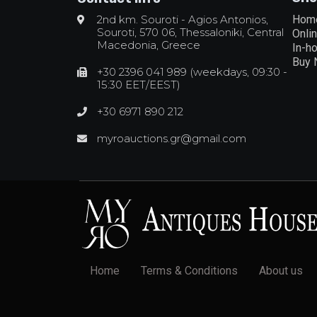
2nd km. Souroti - Agios Antonios,
Hom
Souroti, 570 06, Thessaloniki, Central
Onli
Macedonia, Greece
In-h
Buy
+30 2396 041 989 (weekdays, 09:30 -
15:30 EET/EEST)
+30 6971 890 212
myroauctions.gr@gmail.com
Home
Terms & Conditions
About us