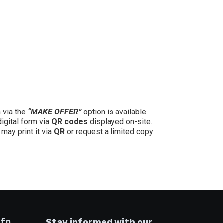
n via the
“MAKE OFFER”
option is available.
digital form via
QR codes
displayed on-site.
may print it via
QR
or request a limited copy
nfo
Stay informed with our