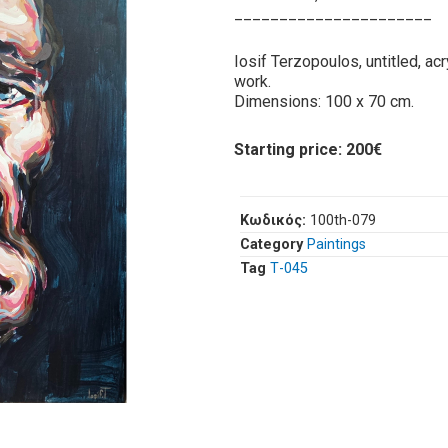
______________________
Iosif Terzopoulos, untitled, acry
work.
Dimensions: 100 x 70 cm.
Starting price: 200€
Κωδικός:
100th-079
Category
Paintings
Tag
Τ-045