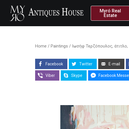
Myró Real
Estate
Home
/
Paintings
/ Ιωσήφ Τερζόπουλος, άτιτλο, α
Facebook
Twitter
E-mail
Viber
Skype
Facebook Messe