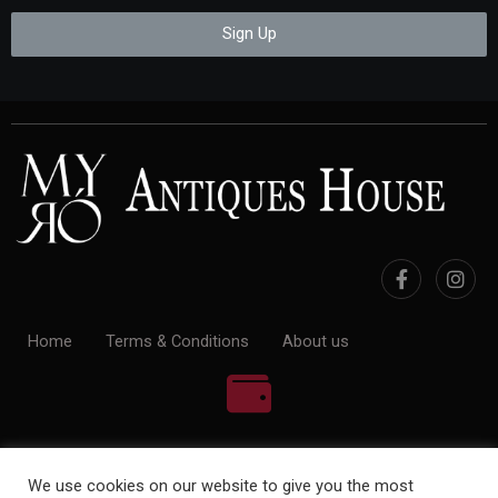
Sign Up
Home
Terms & Conditions
About us
100% Payment Secure
We use cookies on our website to give you the most