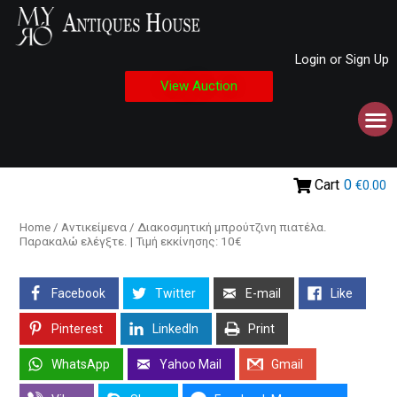
Login or Sign Up
View Auction
Cart
0
€0.00
Home
/
Αντικείμενα
/ Διακοσμητική μπρούτζινη πιατέλα.
Παρακαλώ ελέγξτε. | Τιμή εκκίνησης: 10€
Facebook
Twitter
E-mail
Like
Pinterest
LinkedIn
Print
WhatsApp
Yahoo Mail
Gmail