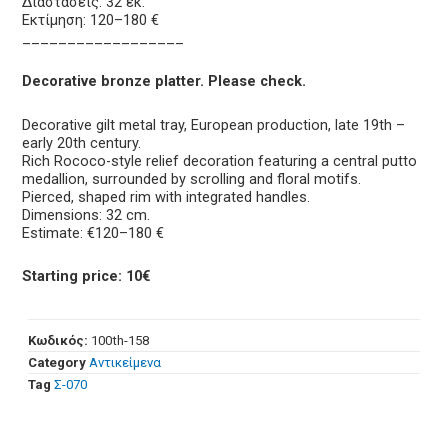
Διαστάσεις: 32 εκ.
Εκτίμηση: 120–180 €
__________________
Decorative bronze platter. Please check.
Decorative gilt metal tray, European production, late 19th –
early 20th century.
Rich Rococo-style relief decoration featuring a central putto
medallion, surrounded by scrolling and floral motifs.
Pierced, shaped rim with integrated handles.
Dimensions: 32 cm.
Estimate: €120–180 €
Starting price: 10€
Κωδικός:
100th-158
Category
Αντικείμενα
Tag
Σ-070