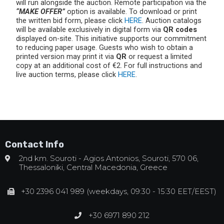
will run alongside the auction. Remote participation via the
“MAKE OFFER”
option is available. To download or print
the written bid form, please click
HERE
. Auction catalogs
will be available exclusively in digital form via
QR codes
displayed on-site. This initiative supports our commitment
to reducing paper usage. Guests who wish to obtain a
printed version may print it via
QR
or request a limited
copy at an additional cost of €2. For full instructions and
live auction terms, please click
HERE
.
Contact Info
2nd km. Souroti - Agios Antonios, Souroti, 570 06,
Thessaloniki, Central Macedonia, Greece
+30 2396 041 989 (weekdays, 09:30 - 15:30 EET/EEST)
+30 6971 890 212