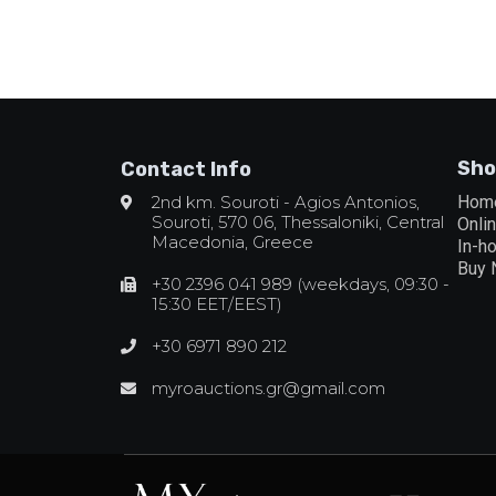
Sho
Contact Info
2nd km. Souroti - Agios Antonios,
Hom
Souroti, 570 06, Thessaloniki, Central
Onli
Macedonia, Greece
In-h
Buy
+30 2396 041 989 (weekdays, 09:30 -
15:30 EET/EEST)
+30 6971 890 212
myroauctions.gr@gmail.com