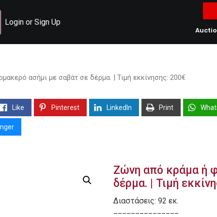
Login or Sign Up
Aucti
μακερό ασήμι με σαβάτ σε δέρμα. | Τιμή εκκίνησης: 200€
Like
Pinterest
LinkedIn
Print
What
nger
Ζώνη από κράμα ή 
δέρμα. | Τιμή εκκίν
Διαστάσεις: 92 εκ.
_______________