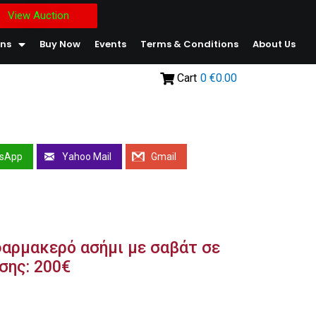
View Auction
ons
Buy Now
Events
Terms & Conditions
About Us
Cart
0
€0.00
sApp
Yahoo Mail
Gmail
φαρμακερό ασήμι με σαβάτ σε
ησης: 200€