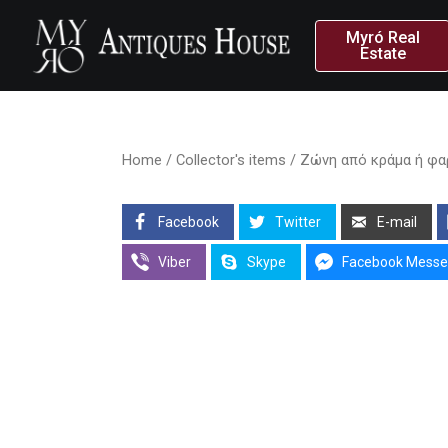
Myró Real
Estate
Home
/
Collector's items
/ Ζώνη από κράμα ή φαρ
Facebook
Twitter
E-mail
Viber
Skype
Facebook Messe