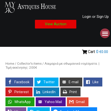
Login or Sign Up
View Auction
Cart
0
€0.00
Home
/
Collector's items
/ Λαιμαριά με οθωμανικά νομίσματα. |
Τιμή εκκίνησης: 200€
Facebook
Twitter
E-mail
Like
Pinterest
LinkedIn
Print
WhatsApp
Yahoo Mail
Gmail