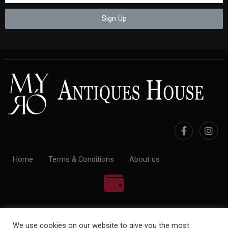
Sign Up
Home
Terms & Conditions
About us
100% Payment Secure
We use cookies on our website to give you the most