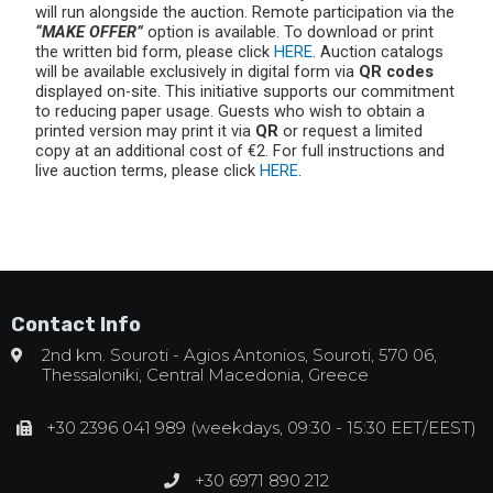
will run alongside the auction. Remote participation via the
“MAKE OFFER”
option is available. To download or print
the written bid form, please click
HERE
. Auction catalogs
will be available exclusively in digital form via
QR codes
displayed on-site. This initiative supports our commitment
to reducing paper usage. Guests who wish to obtain a
printed version may print it via
QR
or request a limited
copy at an additional cost of €2. For full instructions and
live auction terms, please click
HERE
.
Contact Info
2nd km. Souroti - Agios Antonios, Souroti, 570 06,
Thessaloniki, Central Macedonia, Greece
+30 2396 041 989 (weekdays, 09:30 - 15:30 EET/EEST)
+30 6971 890 212