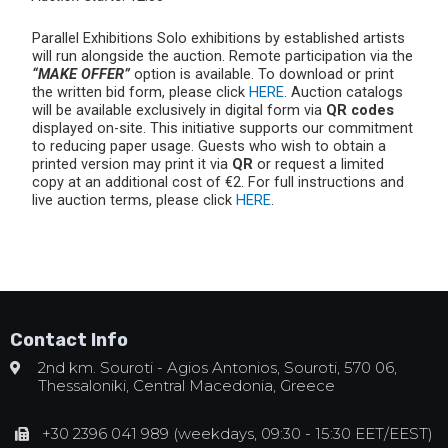
Parallel Exhibitions Solo exhibitions by established artists
will run alongside the auction. Remote participation via the
“MAKE OFFER”
option is available. To download or print
the written bid form, please click
HERE
. Auction catalogs
will be available exclusively in digital form via
QR codes
displayed on-site. This initiative supports our commitment
to reducing paper usage. Guests who wish to obtain a
printed version may print it via
QR
or request a limited
copy at an additional cost of €2. For full instructions and
live auction terms, please click
HERE
.
Contact Info
2nd km. Souroti - Agios Antonios, Souroti, 570 06,
Thessaloniki, Central Macedonia, Greece
+30 2396 041 989 (weekdays, 09:30 - 15:30 EET/EEST)