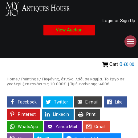
Login or Sign Up
View Auction
Cart
0
€0.00
Home
/
Paintings
/ Πεφάνης, άτιτλο, λάδι σε καμβά. Το έργο σε
γκαλερί ξεπερνάει τις 10.000€. | Τιμή εκκίνησης: 400€
Facebook
Twitter
E-mail
Like
Pinterest
LinkedIn
Print
WhatsApp
Yahoo Mail
Gmail