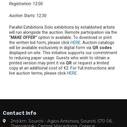
Registration
: 12:00
Auction Starts
: 12:30
Parallel Exhibitions Solo exhibitions by established artists
will run alongside the auction. Remote participation via the
“MAKE OFFER”
option is available. To download or print
the written bid form, please click
HERE
. Auction catalogs
will be available exclusively in digital form via
QR codes
displayed on-site. This initiative supports our commitment
to reducing paper usage. Guests who wish to obtain a
printed version may print it via
QR
or request a limited
copy at an additional cost of €2. For full instructions and
live auction terms, please click
HERE
.
Contact Info
2nd km. Souroti - Agios Antonios, Souroti, 570 06,
Thessaloniki, Central Macedonia, Greece