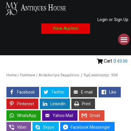
Login or Sign Up
View Auction
Cart
0
€0.00
Home
/
Furniture
/ Ανάκλιντρο δερμάτινο. | Τιμή εκκίνησης: 50€
Facebook
Twitter
E-mail
Like
Pinterest
LinkedIn
Print
WhatsApp
Yahoo Mail
Gmail
Viber
Skype
Facebook Messenger