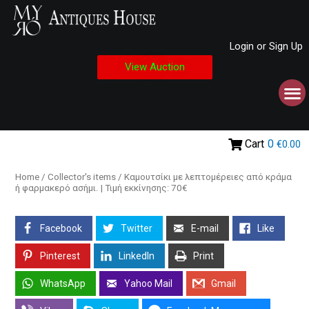
Login or Sign Up
View Auction
Cart
0
€0.00
Home
/
Collector's items
/ Καμουτσίκι με λεπτομέρειες από κράμα
ή φαρμακερό ασήμι. | Τιμή εκκίνησης: 70€
Facebook
Twitter
E-mail
Like
Pinterest
LinkedIn
Print
WhatsApp
Yahoo Mail
Gmail