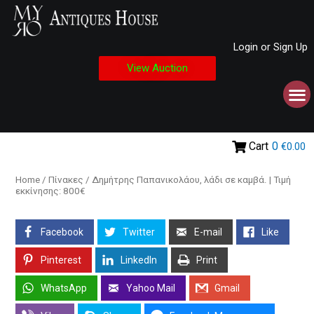
Login or Sign Up
View Auction
Cart
0
€0.00
Home
/
Πίνακες
/ Δημήτρης Παπανικολάου, λάδι σε καμβά. | Τιμή
εκκίνησης: 800€
Facebook
Twitter
E-mail
Like
Pinterest
LinkedIn
Print
WhatsApp
Yahoo Mail
Gmail