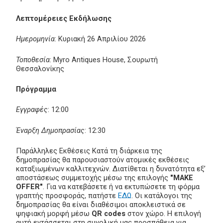
Λεπτομέρειες Εκδήλωσης
Ημερομηνία
: Κυριακή 26 Απριλίου 2026
Τοποθεσία
: Myro Antiques House, Σουρωτή
Θεσσαλονίκης
Πρόγραμμα
Εγγραφές
: 12:00
Έναρξη Δημοπρασίας
: 12:30
Παράλληλες Εκθέσεις Κατά τη διάρκεια της
δημοπρασίας θα παρουσιαστούν ατομικές εκθέσεις
καταξιωμένων καλλιτεχνών. Διατίθεται η δυνατότητα εξ’
αποστάσεως συμμετοχής μέσω της επιλογής
"MAKE
OFFER"
. Για να κατεβάσετε ή να εκτυπώσετε τη φόρμα
γραπτής προσφοράς, πατήστε
ΕΔΩ
. Οι κατάλογοι της
δημοπρασίας θα είναι διαθέσιμοι αποκλειστικά σε
ψηφιακή μορφή μέσω
QR codes
στον χώρο. Η επιλογή
αυτή εντάσσεται στη συνολική μας προσπάθεια για