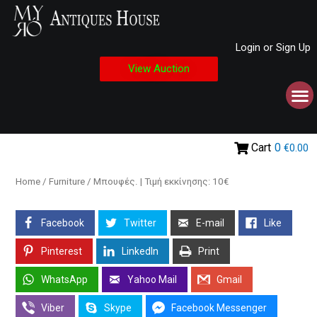
Login or Sign Up
View Auction
Cart
0
€0.00
Home
/
Furniture
/ Μπουφές. | Τιμή εκκίνησης: 10€
Facebook
Twitter
E-mail
Like
Pinterest
LinkedIn
Print
WhatsApp
Yahoo Mail
Gmail
Viber
Skype
Facebook Messenger