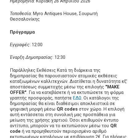
Ημερομηνία
: Κυριακή 26 Απριλίου 2026
Τοποθεσία
: Myro Antiques House, Σουρωτή
Θεσσαλονίκης
Πρόγραμμα
Εγγραφές
: 12:00
Έναρξη Δημοπρασίας
: 12:30
Παράλληλες Εκθέσεις Κατά τη διάρκεια της
δημοπρασίας θα παρουσιαστούν ατομικές εκθέσεις
καταξιωμένων καλλιτεχνών. Διατίθεται η δυνατότητα εξ’
αποστάσεως συμμετοχής μέσω της επιλογής
"MAKE
OFFER"
. Για να κατεβάσετε ή να εκτυπώσετε τη φόρμα
γραπτής προσφοράς, πατήστε
ΕΔΩ
. Οι κατάλογοι της
δημοπρασίας θα είναι διαθέσιμοι αποκλειστικά σε
ψηφιακή μορφή μέσω
QR codes
στον χώρο. Η επιλογή
αυτή εντάσσεται στη συνολική μας προσπάθεια για
μείωση της χρήσης χαρτιού. Όσοι επιθυμούν έντυπο
αντίτυπο, μπορούν να το εκτυπώσουν μέσω του
QR
code
ή να προμηθευτούν περιορισμένο αριθμό
εκτυπωμένων καταλόγων με επιβάρυνση 2€. Για πλήρεις