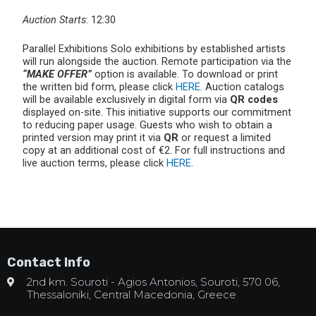
Auction Starts
: 12:30
Parallel Exhibitions Solo exhibitions by established artists
will run alongside the auction. Remote participation via the
“MAKE OFFER”
option is available. To download or print
the written bid form, please click
HERE
. Auction catalogs
will be available exclusively in digital form via
QR codes
displayed on-site. This initiative supports our commitment
to reducing paper usage. Guests who wish to obtain a
printed version may print it via
QR
or request a limited
copy at an additional cost of €2. For full instructions and
live auction terms, please click
HERE
.
Contact Info
2nd km. Souroti - Agios Antonios, Souroti, 570 06,
Thessaloniki, Central Macedonia, Greece