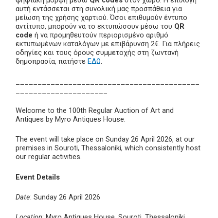
ψηφιακή μορφή μέσω
QR codes
στον χώρο. Η επιλογή
αυτή εντάσσεται στη συνολική μας προσπάθεια για
μείωση της χρήσης χαρτιού. Όσοι επιθυμούν έντυπο
αντίτυπο, μπορούν να το εκτυπώσουν μέσω του
QR
code
ή να προμηθευτούν περιορισμένο αριθμό
εκτυπωμένων καταλόγων με επιβάρυνση 2€. Για πλήρεις
οδηγίες και τους όρους συμμετοχής στη ζωντανή
δημοπρασία, πατήστε
ΕΔΩ
.
__________________________________________
_____________________
Welcome to the 100th Regular Auction of Art and
Antiques by Myro Antiques House.
The event will take place on Sunday 26 April 2026, at our
premises in Souroti, Thessaloniki, which consistently host
our regular activities.
Event Details
Date
: Sunday 26 April 2026
Location
: Myro Antiques House, Souroti, Thessaloniki