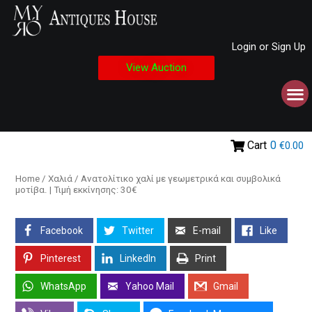
Login or Sign Up
View Auction
Cart
0
€0.00
Home
/
Χαλιά
/ Ανατολίτικο χαλί με γεωμετρικά και συμβολικά
μοτίβα. | Τιμή εκκίνησης: 30€
Facebook
Twitter
E-mail
Like
Pinterest
LinkedIn
Print
WhatsApp
Yahoo Mail
Gmail