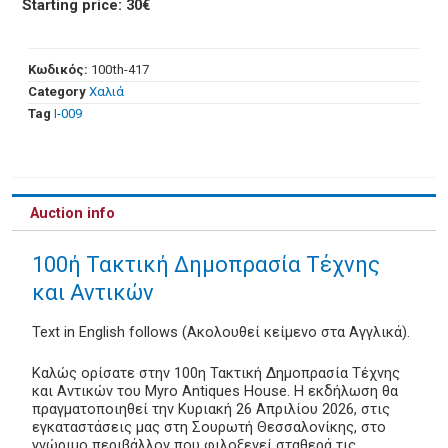
Starting price: 30€
Κωδικός:
100th-417
Category
Χαλιά
Tag
Ι-009
Auction info
100ή Τακτική Δημοπρασία Τέχνης
και Αντικών
Text in English follows (Ακολουθεί κείμενο στα Αγγλικά).
Καλώς ορίσατε στην 100η Τακτική Δημοπρασία Τέχνης
και Αντικών του Myro Antiques House. Η εκδήλωση θα
πραγματοποιηθεί την Κυριακή 26 Απριλίου 2026, στις
εγκαταστάσεις μας στη Σουρωτή Θεσσαλονίκης, στο
γνώριμο περιβάλλον που φιλοξενεί σταθερά τις