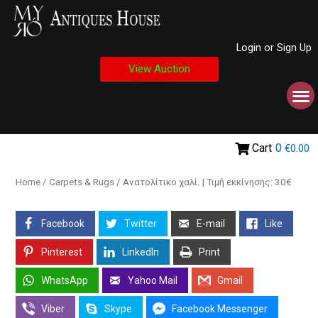
Login or Sign Up
View Auction
Cart
0
€0.00
Home
/
Carpets & Rugs
/ Ανατολίτικο χαλί. | Τιμή εκκίνησης: 30€
Facebook
Twitter
E-mail
Like
Pinterest
LinkedIn
Print
WhatsApp
Yahoo Mail
Gmail
Viber
Skype
Facebook Messenger