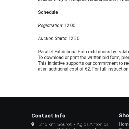
Schedule
Registration
: 12:00
Auction Starts
: 12:30
Parallel Exhibitions Solo exhibitions by estab
To download or print the written bid form, pl
This initiative supports our commitment to re
at an additional cost of €2. For full instructi
Sho
Contact Info
2nd km. Souroti - Agios Antonios,
Hom