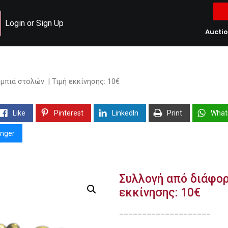
Login or Sign Up
Aucti
πιά στολών. | Τιμή εκκίνησης: 10€
Like
Pinterest
LinkedIn
Print
What
nger
Συλλογή από διάφορ
εκκίνησης: 10€
____________________