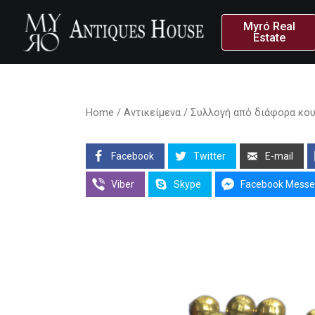
Myró Real
Estate
Home
/
Αντικείμενα
/ Συλλογή από διάφορα κουμ
Facebook
Twitter
E-mail
Viber
Skype
Facebook Messe