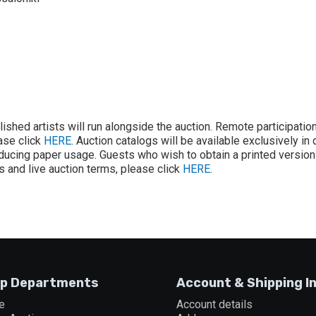
lished artists will run alongside the auction. Remote participatio
ease click
HERE
. Auction catalogs will be available exclusively in 
ducing paper usage. Guests who wish to obtain a printed version 
ons and live auction terms, please click
HERE
.
p Departments
Account & Shipping I
e
Account details