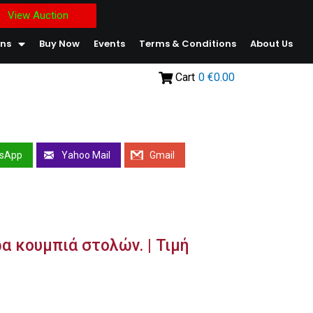
View Auction
ons
Buy Now
Events
Terms & Conditions
About Us
Cart
0
€0.00
sApp
Yahoo Mail
Gmail
α κουμπιά στολών. | Τιμή