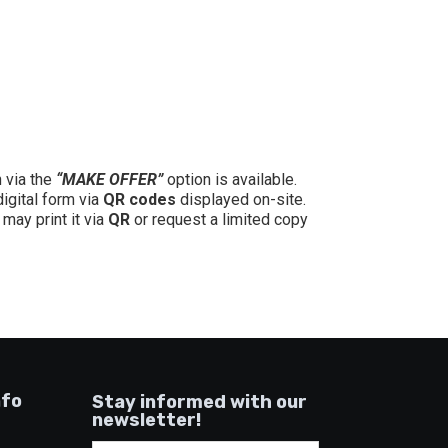
n via the
“MAKE OFFER”
option is available.
digital form via
QR codes
displayed on-site.
may print it via
QR
or request a limited copy
nfo
Stay informed with our
newsletter!