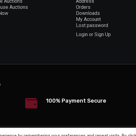
ne Auctions
Address
ouse Auctions
Orders
 Now
Downloads
My Account
Lost password
Login or Sign Up
100% Payment Secure
erience by remembering your preferences and repeat visits. By clic