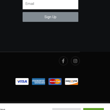
Sign Up
king