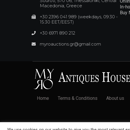
Souroti, 570 06, Thessaloniki, Central
Onli
Macedonia, Greece
In-h
Buy
+30 2396 041 989 (weekdays, 09:30 -
15:30 EET/EEST)
+30 6971 890 212
myroauctions.gr@gmail.com
Home
Terms & Conditions
About us
© 2022 Myró Antiques House. All rights reserved.
We use cookies on our website to give you the most relevant exp