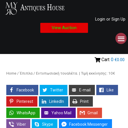
Login or Sign Up
View Auction
Cart
0
€0.00
Home
/
Έπιπλα
/ Εντυπωσιακή τουαλέτα. | Τιμή εκκίνησης: 10€
Facebook
Twitter
E-mail
Like
Pinterest
LinkedIn
Print
WhatsApp
Yahoo Mail
Gmail
Viber
Skype
Facebook Messenger