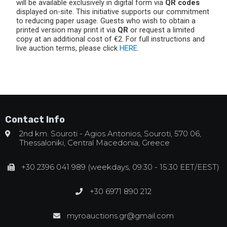
will be available exclusively in digital form via
QR codes
displayed on-site. This initiative supports our commitment
to reducing paper usage. Guests who wish to obtain a
printed version may print it via
QR
or request a limited
copy at an additional cost of €2. For full instructions and
live auction terms, please click
HERE
.
Contact Info
2nd km. Souroti - Agios Antonios, Souroti, 570 06,
Thessaloniki, Central Macedonia, Greece
+30 2396 041 989 (weekdays, 09:30 - 15:30 EET/EEST)
+30 6971 890 212
myroauctions.gr@gmail.com