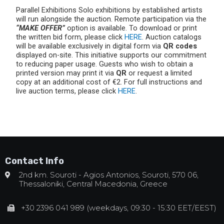
Parallel Exhibitions Solo exhibitions by established artists
will run alongside the auction. Remote participation via the
“MAKE OFFER”
option is available. To download or print
the written bid form, please click
HERE
. Auction catalogs
will be available exclusively in digital form via
QR codes
displayed on-site. This initiative supports our commitment
to reducing paper usage. Guests who wish to obtain a
printed version may print it via
QR
or request a limited
copy at an additional cost of €2. For full instructions and
live auction terms, please click
HERE
.
Contact Info
2nd km. Souroti - Agios Antonios, Souroti, 570 06,
Thessaloniki, Central Macedonia, Greece
+30 2396 041 989 (weekdays, 09:30 - 15:30 EET/EEST)