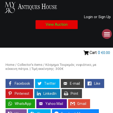
Login or Sign Up
View Auction
Cart
0
€0.00
Home
/
Collector's items
/ Κόσμημα Τουρκμάν, νυφιάτικο, με
κόκκινη πέτρα. | Τιμή εκκίνησης: 300€
Facebook
Twitter
E-mail
Like
Pinterest
LinkedIn
Print
WhatsApp
Yahoo Mail
Gmail