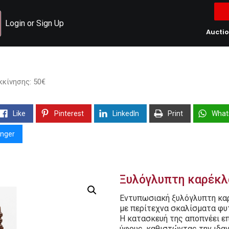
Login or Sign Up
Aucti
κκίνησης: 50€
Like
Pinterest
LinkedIn
Print
What
nger
Ξυλόγλυπτη καρέκλα.
Εντυπωσιακή ξυλόγλυπτη καρ
με περίτεχνα σκαλίσματα φυ
Η κατασκευή της αποπνέει επ
ύφους, καθιστώντας την ιδαν