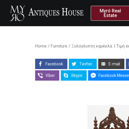
Myró Real
Estate
Home
/
Furniture
/ Ξυλόγλυπτη καρέκλα. | Τιμή ε
Facebook
Twitter
E-mail
Viber
Skype
Facebook Messe