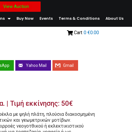
View Auction
ons
Buy Now
Events
Terms & Conditions
About Us
Cart
0
€0.00
sApp
Yahoo Mail
Gmail
 | Τιμή εκκίνησης: 50€
έκλα με ψηλή πλάτη, πλούσια διακοσμημένη
τικών και γεωμετρικών μοτίβων.
ιρροές νεογοτθικού ή εκλεκτικιστικού
ική για τραπεζαρία, γραφείο ή ως