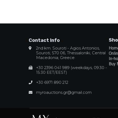
Sho
Contact Info
2nd km. Souroti - Agios Antonios,
Hom
Souroti, 570 06, Thessaloniki, Central
Onli
Macedonia, Greece
In-h
Buy
+30 2396 041 989 (weekdays, 09:30 -
15:30 EET/EEST)
+30 6971 890 212
myroauctions.gr@gmail.com