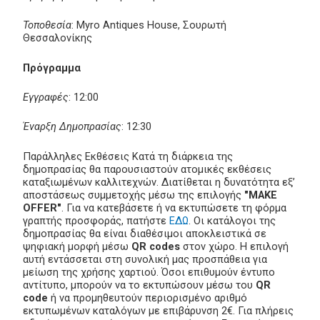
Τοποθεσία
: Myro Antiques House, Σουρωτή
Θεσσαλονίκης
Πρόγραμμα
Εγγραφές
: 12:00
Έναρξη Δημοπρασίας
: 12:30
Παράλληλες Εκθέσεις Κατά τη διάρκεια της
δημοπρασίας θα παρουσιαστούν ατομικές εκθέσεις
καταξιωμένων καλλιτεχνών. Διατίθεται η δυνατότητα εξ’
αποστάσεως συμμετοχής μέσω της επιλογής
"MAKE
OFFER"
. Για να κατεβάσετε ή να εκτυπώσετε τη φόρμα
γραπτής προσφοράς, πατήστε
ΕΔΩ
. Οι κατάλογοι της
δημοπρασίας θα είναι διαθέσιμοι αποκλειστικά σε
ψηφιακή μορφή μέσω
QR codes
στον χώρο. Η επιλογή
αυτή εντάσσεται στη συνολική μας προσπάθεια για
μείωση της χρήσης χαρτιού. Όσοι επιθυμούν έντυπο
αντίτυπο, μπορούν να το εκτυπώσουν μέσω του
QR
code
ή να προμηθευτούν περιορισμένο αριθμό
εκτυπωμένων καταλόγων με επιβάρυνση 2€. Για πλήρεις