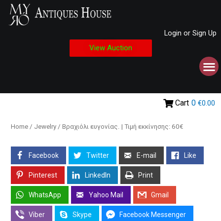
Login or Sign Up
View Auction
Cart
0
€0.00
Home
/
Jewelry
/ Βραχιόλι ευγονίας. | Τιμή εκκίνησης: 60€
Facebook
Twitter
E-mail
Like
Pinterest
LinkedIn
Print
WhatsApp
Yahoo Mail
Gmail
Viber
Skype
Facebook Messenger