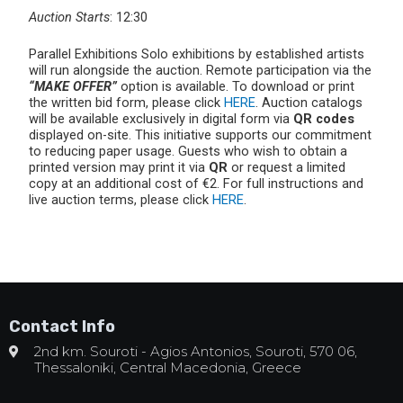
Auction Starts
: 12:30
Parallel Exhibitions Solo exhibitions by established artists
will run alongside the auction. Remote participation via the
“MAKE OFFER”
option is available. To download or print
the written bid form, please click
HERE
. Auction catalogs
will be available exclusively in digital form via
QR codes
displayed on-site. This initiative supports our commitment
to reducing paper usage. Guests who wish to obtain a
printed version may print it via
QR
or request a limited
copy at an additional cost of €2. For full instructions and
live auction terms, please click
HERE
.
Contact Info
2nd km. Souroti - Agios Antonios, Souroti, 570 06,
Thessaloniki, Central Macedonia, Greece