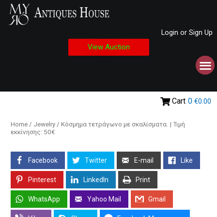
Login or Sign Up
View Auction
Cart
0
€0.00
Home
/
Jewelry
/ Κόσμημα τετράγωνο με σκαλίσματα. | Τιμή
εκκίνησης: 50€
Facebook
Twitter
E-mail
Like
Pinterest
LinkedIn
Print
WhatsApp
Yahoo Mail
Gmail