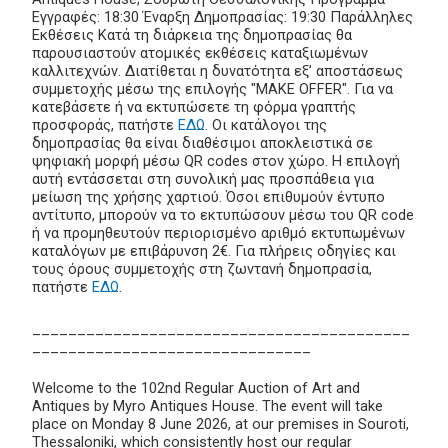
Εγγραφές: 18:30 Έναρξη Δημοπρασίας: 19:30 Παράλληλες
Εκθέσεις Κατά τη διάρκεια της δημοπρασίας θα
παρουσιαστούν ατομικές εκθέσεις καταξιωμένων
καλλιτεχνών. Διατίθεται η δυνατότητα εξ’ αποστάσεως
συμμετοχής μέσω της επιλογής "MAKE OFFER". Για να
κατεβάσετε ή να εκτυπώσετε τη φόρμα γραπτής
προσφοράς, πατήστε
ΕΔΩ
. Οι κατάλογοι της
δημοπρασίας θα είναι διαθέσιμοι αποκλειστικά σε
ψηφιακή μορφή μέσω QR codes στον χώρο. Η επιλογή
αυτή εντάσσεται στη συνολική μας προσπάθεια για
μείωση της χρήσης χαρτιού. Όσοι επιθυμούν έντυπο
αντίτυπο, μπορούν να το εκτυπώσουν μέσω του QR code
ή να προμηθευτούν περιορισμένο αριθμό εκτυπωμένων
καταλόγων με επιβάρυνση 2€. Για πλήρεις οδηγίες και
τους όρους συμμετοχής στη ζωντανή δημοπρασία,
πατήστε
ΕΔΩ
.
__________________________________________
_______________________________
Welcome to the 102nd Regular Auction of Art and
Antiques by Myro Antiques House. The event will take
place on Monday 8 June 2026, at our premises in Souroti,
Thessaloniki, which consistently host our regular