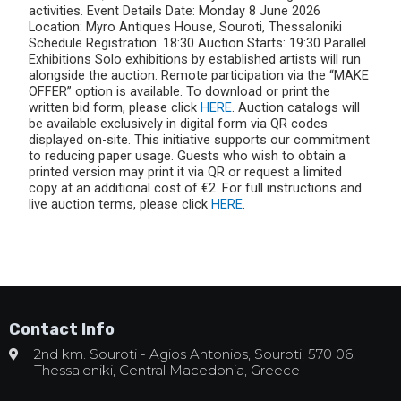
activities. Event Details Date: Monday 8 June 2026
Location: Myro Antiques House, Souroti, Thessaloniki
Schedule Registration: 18:30 Auction Starts: 19:30 Parallel
Exhibitions Solo exhibitions by established artists will run
alongside the auction. Remote participation via the “MAKE
OFFER” option is available. To download or print the
written bid form, please click
HERE
. Auction catalogs will
be available exclusively in digital form via QR codes
displayed on-site. This initiative supports our commitment
to reducing paper usage. Guests who wish to obtain a
printed version may print it via QR or request a limited
copy at an additional cost of €2. For full instructions and
live auction terms, please click
HERE
.
Contact Info
2nd km. Souroti - Agios Antonios, Souroti, 570 06,
Thessaloniki, Central Macedonia, Greece