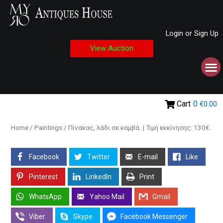
Login or Sign Up
View Auction
Cart
0
€0.00
Home
/
Paintings
/ Πίνακας, λάδι σε καμβά. | Τιμή εκκίνησης: 130€.
Facebook
Twitter
E-mail
Like
Pinterest
LinkedIn
Print
WhatsApp
Yahoo Mail
Gmail
Viber
Skype
Facebook Messenger