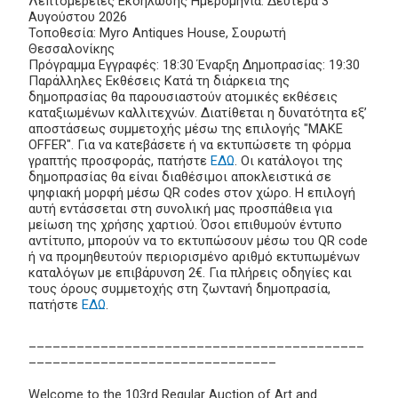
Λεπτομέρειες Εκδήλωσης Ημερομηνία: Δευτέρα 3
Αυγούστου 2026
Τοποθεσία: Myro Antiques House, Σουρωτή
Θεσσαλονίκης
Πρόγραμμα Εγγραφές: 18:30 Έναρξη Δημοπρασίας: 19:30
Παράλληλες Εκθέσεις Κατά τη διάρκεια της
δημοπρασίας θα παρουσιαστούν ατομικές εκθέσεις
καταξιωμένων καλλιτεχνών. Διατίθεται η δυνατότητα εξ’
αποστάσεως συμμετοχής μέσω της επιλογής "MAKE
OFFER". Για να κατεβάσετε ή να εκτυπώσετε τη φόρμα
γραπτής προσφοράς, πατήστε
ΕΔΩ
. Οι κατάλογοι της
δημοπρασίας θα είναι διαθέσιμοι αποκλειστικά σε
ψηφιακή μορφή μέσω QR codes στον χώρο. Η επιλογή
αυτή εντάσσεται στη συνολική μας προσπάθεια για
μείωση της χρήσης χαρτιού. Όσοι επιθυμούν έντυπο
αντίτυπο, μπορούν να το εκτυπώσουν μέσω του QR code
ή να προμηθευτούν περιορισμένο αριθμό εκτυπωμένων
καταλόγων με επιβάρυνση 2€. Για πλήρεις οδηγίες και
τους όρους συμμετοχής στη ζωντανή δημοπρασία,
πατήστε
ΕΔΩ
.
__________________________________________
_______________________________
Welcome to the 103rd Regular Auction of Art and