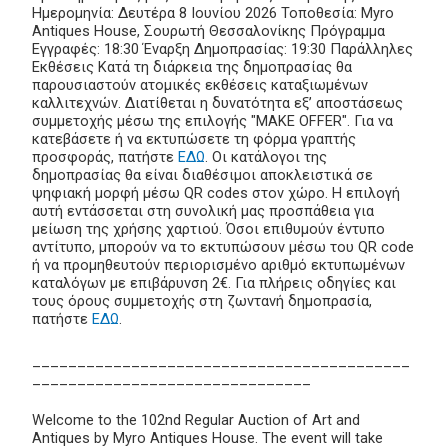
Ημερομηνία: Δευτέρα 8 Ιουνίου 2026 Τοποθεσία: Myro
Antiques House, Σουρωτή Θεσσαλονίκης Πρόγραμμα
Εγγραφές: 18:30 Έναρξη Δημοπρασίας: 19:30 Παράλληλες
Εκθέσεις Κατά τη διάρκεια της δημοπρασίας θα
παρουσιαστούν ατομικές εκθέσεις καταξιωμένων
καλλιτεχνών. Διατίθεται η δυνατότητα εξ’ αποστάσεως
συμμετοχής μέσω της επιλογής "MAKE OFFER". Για να
κατεβάσετε ή να εκτυπώσετε τη φόρμα γραπτής
προσφοράς, πατήστε
ΕΔΩ
. Οι κατάλογοι της
δημοπρασίας θα είναι διαθέσιμοι αποκλειστικά σε
ψηφιακή μορφή μέσω QR codes στον χώρο. Η επιλογή
αυτή εντάσσεται στη συνολική μας προσπάθεια για
μείωση της χρήσης χαρτιού. Όσοι επιθυμούν έντυπο
αντίτυπο, μπορούν να το εκτυπώσουν μέσω του QR code
ή να προμηθευτούν περιορισμένο αριθμό εκτυπωμένων
καταλόγων με επιβάρυνση 2€. Για πλήρεις οδηγίες και
τους όρους συμμετοχής στη ζωντανή δημοπρασία,
πατήστε
ΕΔΩ
.
__________________________________________
_______________________________
Welcome to the 102nd Regular Auction of Art and
Antiques by Myro Antiques House. The event will take