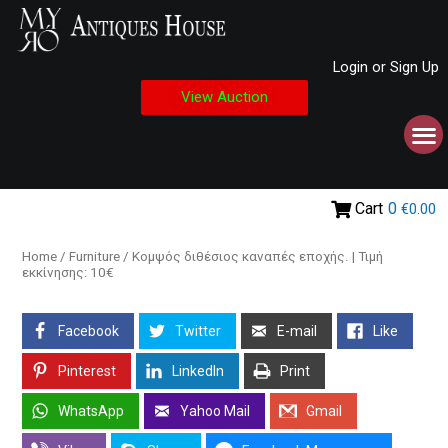
Login or Sign Up
View Auction
Cart
0
€0.00
Home
/
Furniture
/ Κομψός διθέσιος καναπές εποχής. | Τιμή
εκκίνησης: 10€
Facebook
Twitter
E-mail
Like
Pinterest
LinkedIn
Print
WhatsApp
Yahoo Mail
Gmail