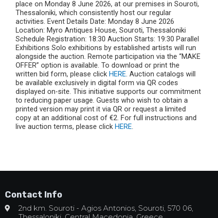
place on Monday 8 June 2026, at our premises in Souroti,
Thessaloniki, which consistently host our regular
activities. Event Details Date: Monday 8 June 2026
Location: Myro Antiques House, Souroti, Thessaloniki
Schedule Registration: 18:30 Auction Starts: 19:30 Parallel
Exhibitions Solo exhibitions by established artists will run
alongside the auction. Remote participation via the “MAKE
OFFER” option is available. To download or print the
written bid form, please click
HERE
. Auction catalogs will
be available exclusively in digital form via QR codes
displayed on-site. This initiative supports our commitment
to reducing paper usage. Guests who wish to obtain a
printed version may print it via QR or request a limited
copy at an additional cost of €2. For full instructions and
live auction terms, please click
HERE
.
Contact Info
2nd km. Souroti - Agios Antonios, Souroti, 570 06,
Thessaloniki, Central Macedonia, Greece