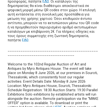
προσφοράς, πατήστε
ΕΔΩ
. Οι κατάλογοι της
δημοπρασίας θα είναι διαθέσιμοι αποκλειστικά σε
ψηφιακή μορφή μέσω QR codes στον χώρο. Η επιλογή
αυτή εντάσσεται στη συνολική μας προσπάθεια για
μείωση της χρήσης χαρτιού. Όσοι επιθυμούν έντυπο
αντίτυπο, μπορούν να το εκτυπώσουν μέσω του QR code
ή να προμηθευτούν περιορισμένο αριθμό εκτυπωμένων
καταλόγων με επιβάρυνση 2€. Για πλήρεις οδηγίες και
τους όρους συμμετοχής στη ζωντανή δημοπρασία,
πατήστε
ΕΔΩ
.
__________________________________________
_______________________________
Welcome to the 102nd Regular Auction of Art and
Antiques by Myro Antiques House. The event will take
place on Monday 8 June 2026, at our premises in Souroti,
Thessaloniki, which consistently host our regular
activities. Event Details Date: Monday 8 June 2026
Location: Myro Antiques House, Souroti, Thessaloniki
Schedule Registration: 18:30 Auction Starts: 19:30 Parallel
Exhibitions Solo exhibitions by established artists will run
alongside the auction. Remote participation via the “MAKE
OFFER” option is available. To download or print the