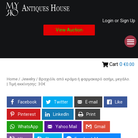
Login or Sign Up
View Auction
Cart
0
€0.00
Home
/
Jewelry
/ Βραχιόλι από κράμα ή φαρμακερό ασήμι, μεγάλο.
| Τιμή εκκίνησης: 30€
Facebook
Twitter
E-mail
Like
Pinterest
LinkedIn
Print
WhatsApp
Yahoo Mail
Gmail