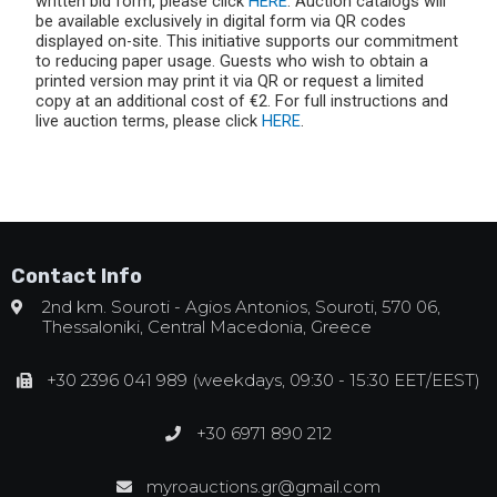
written bid form, please click
HERE
. Auction catalogs will
be available exclusively in digital form via QR codes
displayed on-site. This initiative supports our commitment
to reducing paper usage. Guests who wish to obtain a
printed version may print it via QR or request a limited
copy at an additional cost of €2. For full instructions and
live auction terms, please click
HERE
.
Contact Info
2nd km. Souroti - Agios Antonios, Souroti, 570 06,
Thessaloniki, Central Macedonia, Greece
+30 2396 041 989 (weekdays, 09:30 - 15:30 EET/EEST)
+30 6971 890 212
myroauctions.gr@gmail.com