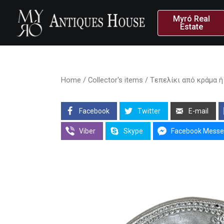
Myró Real
Estate
Home
/
Collector's items
/ Tεπελίκι από κράμα ή
Facebook
Twitter
E-mail
Viber
Skype
Facebook Messe