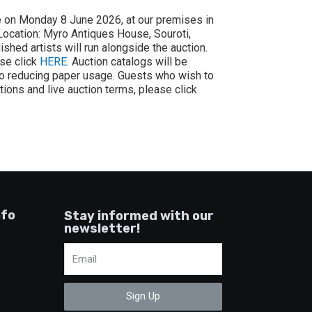
e on Monday 8 June 2026, at our premises in
 Location: Myro Antiques House, Souroti,
shed artists will run alongside the auction.
ase click
HERE
. Auction catalogs will be
 to reducing paper usage. Guests who wish to
ctions and live auction terms, please click
nfo
Stay informed with our
newsletter!
Sign Up