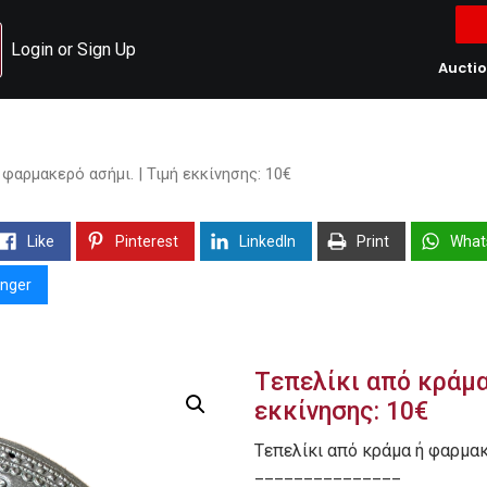
Login or Sign Up
Aucti
 φαρμακερό ασήμι. | Τιμή εκκίνησης: 10€
Like
Pinterest
LinkedIn
Print
What
nger
Tεπελίκι από κράμα
εκκίνησης: 10€
Tεπελίκι από κράμα ή φαρμα
_______________