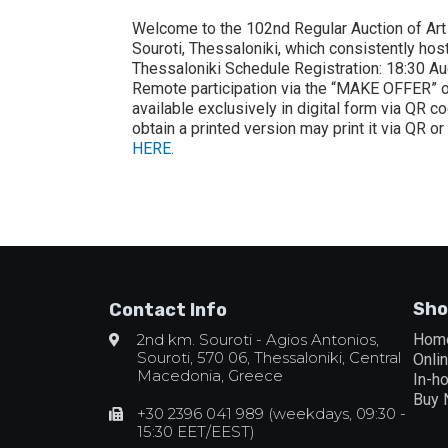
Welcome to the 102nd Regular Auction of Art
Souroti, Thessaloniki, which consistently hos
Thessaloniki Schedule Registration: 18:30 Auct
Remote participation via the “MAKE OFFER” opt
available exclusively in digital form via QR 
obtain a printed version may print it via QR or
HERE
.
Sho
Contact Info
2nd km. Souroti - Agios Antonios,
Hom
Souroti, 570 06, Thessaloniki, Central
Onli
Macedonia, Greece
In-h
Buy
+30 2396 041 989 (weekdays, 09:30 -
15:30 EET/EEST)