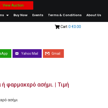
View Auction
ons
Buy Now
Events
Terms & Conditions
About Us
Cart
0
€0.00
sApp
Yahoo Mail
Gmail
 ή φαρμακερό ασήμι. | Τιμή
κερό ασήμι