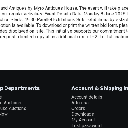
 and Antiques by Myro Antiques House. The event will take plac
t our regular activities. Event Details Date: Monday 8 June 2026
ion Starts: 19:30 Parallel Exhibitions Solo exhibitions by establi
ion is available. To download or print the written bid form, ple
codes displayed on-site. This initiative supports our commitment
 request a limited copy at an additional cost of €2. For full instru
p Departments
Account & Shipping I
e
Account details
ne Auctions
Address
ouse Auctions
Orders
 Now
Downloads
My Account
Lost password