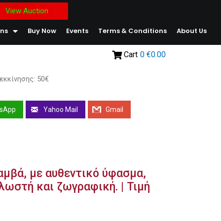
View Auction
ons
Buy Now
Events
Terms & Conditions
About Us
Cart
0
€0.00
εκκίνησης: 50€
sApp
Yahoo Mail
Gmail
αμβά, με αυθεντικό ύφασμα,
λωστή και ζωγραφική. | Τιμή