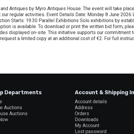
 and Antiques by Myro Antiques House. The event will take plac
t our regular activities. Event Details Date: Monday 8 June 2026
ion Starts: 19:30 Parallel Exhibitions Solo exhibitions by establi
ion is available. To download or print the written bid form, ple
codes displayed on-site. This initiative supports our commitment
 request a limited copy at an additional cost of €2. For full instru
p Departments
Account & Shipping I
e
Account details
ne Auctions
Address
ouse Auctions
Orders
 Now
Downloads
My Account
Lost password