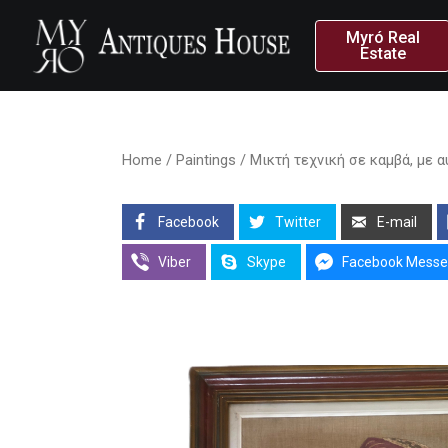
Myró Real
Estate
Home
/
Paintings
/ Μικτή τεχνική σε καμβά, με 
Facebook
Twitter
E-mail
Viber
Skype
Facebook Messe