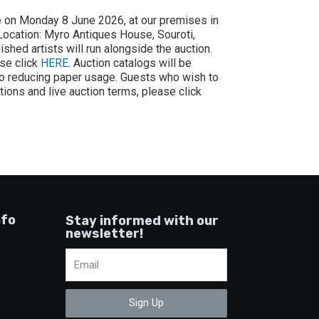
e on Monday 8 June 2026, at our premises in
 Location: Myro Antiques House, Souroti,
shed artists will run alongside the auction.
ase click
HERE
. Auction catalogs will be
 to reducing paper usage. Guests who wish to
ctions and live auction terms, please click
nfo
Stay informed with our
newsletter!
Sign Up