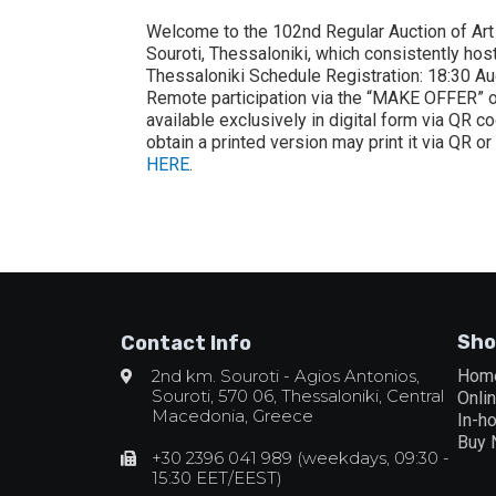
Welcome to the 102nd Regular Auction of Art
Souroti, Thessaloniki, which consistently hos
Thessaloniki Schedule Registration: 18:30 Auct
Remote participation via the “MAKE OFFER” opt
available exclusively in digital form via QR 
obtain a printed version may print it via QR or
HERE
.
Sho
Contact Info
2nd km. Souroti - Agios Antonios,
Hom
Souroti, 570 06, Thessaloniki, Central
Onli
Macedonia, Greece
In-h
Buy
+30 2396 041 989 (weekdays, 09:30 -
15:30 EET/EEST)