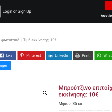
Login or Sign Up
Aucti
φωτιστικό. | Τιμή εκκίνησης: 10€
Like
Pinterest
LinkedIn
Print
What
nger
Μπρούτζινο επιτοίχ
εκκίνησης: 10€
Μήκος: 85 εκ.
_______________________