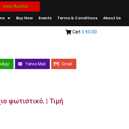
View Auction
ons
Buy Now
Events
Terms & Conditions
About Us
Cart
0
€0.00
sApp
Yahoo Mail
Gmail
ιο φωτιστικό. | Τιμή