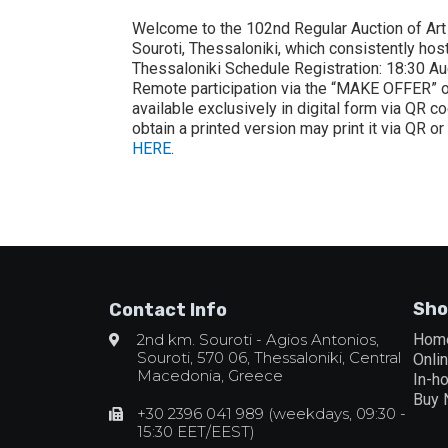
Welcome to the 102nd Regular Auction of Art
Souroti, Thessaloniki, which consistently hos
Thessaloniki Schedule Registration: 18:30 Auct
Remote participation via the “MAKE OFFER” opt
available exclusively in digital form via QR 
obtain a printed version may print it via QR or
HERE
.
Sho
Contact Info
2nd km. Souroti - Agios Antonios,
Hom
Souroti, 570 06, Thessaloniki, Central
Onli
Macedonia, Greece
In-h
Buy
+30 2396 041 989 (weekdays, 09:30 -
15:30 EET/EEST)