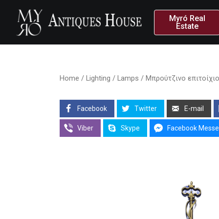
Myró Real
Estate
Home
/
Lighting
/
Lamps
/ Μπρούτζινο επιτοίχιο 
Facebook
Twitter
E-mail
Viber
Skype
Facebook Messe