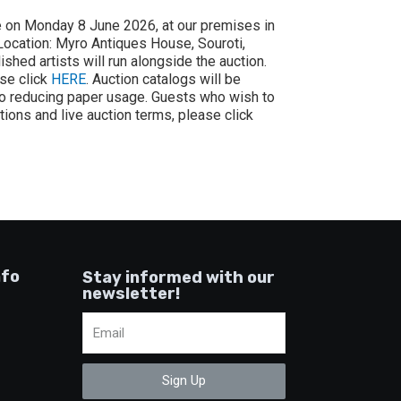
e on Monday 8 June 2026, at our premises in
 Location: Myro Antiques House, Souroti,
shed artists will run alongside the auction.
ase click
HERE
. Auction catalogs will be
 to reducing paper usage. Guests who wish to
ctions and live auction terms, please click
nfo
Stay informed with our
newsletter!
Sign Up