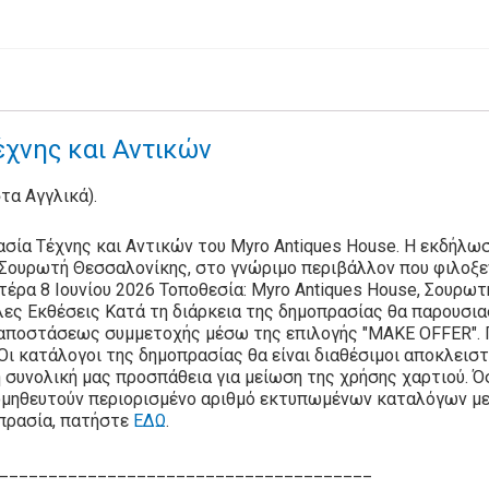
χνης και Αντικών
στα Αγγλικά).
σία Τέχνης και Αντικών του Myro Antiques House. Η εκδήλω
η Σουρωτή Θεσσαλονίκης, στο γνώριμο περιβάλλον που φιλοξε
έρα 8 Ιουνίου 2026 Τοποθεσία: Myro Antiques House, Σουρω
λες Εκθέσεις Κατά τη διάρκεια της δημοπρασίας θα παρουσι
’ αποστάσεως συμμετοχής μέσω της επιλογής "MAKE OFFER". 
 Οι κατάλογοι της δημοπρασίας θα είναι διαθέσιμοι αποκλει
 συνολική μας προσπάθεια για μείωση της χρήσης χαρτιού. Ό
μηθευτούν περιορισμένο αριθμό εκτυπωμένων καταλόγων με ε
πρασία, πατήστε
ΕΔΩ
.
______________________________________