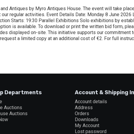
 and Antiques by Myro Antiques House. The event will take plac
t our regular activities. Event Details Date: Monday 8 June 2026
ion Starts: 19:30 Parallel Exhibitions Solo exhibitions by establi
ion is available. To download or print the written bid form, ple
codes displayed on-site. This initiative supports our commitment
 request a limited copy at an additional cost of €2. For full instru
p Departments
Account & Shipping I
e
Account details
ne Auctions
Address
ouse Auctions
Orders
 Now
Downloads
My Account
Lost password