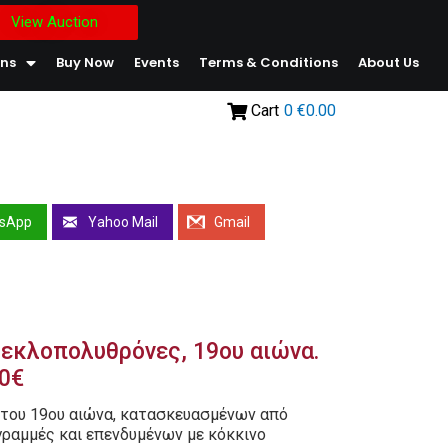
View Auction
ons
Buy Now
Events
Terms & Conditions
About Us
Cart
0
€0.00
sApp
Yahoo Mail
Gmail
εκλοπολυθρόνες, 19ου αιώνα.
00€
του 19ου αιώνα, κατασκευασμένων από
γραμμές και επενδυμένων με κόκκινο