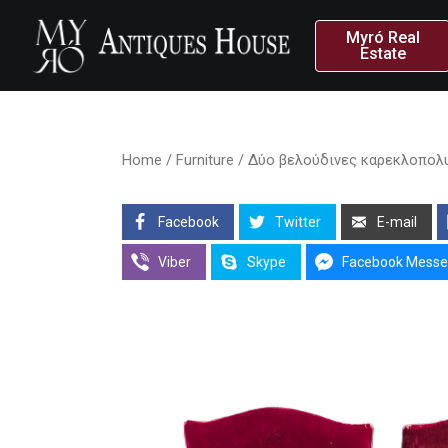
Myró Real
Estate
Home
/
Furniture
/ Δύο βελούδινες καρεκλοπολυθ
Facebook
Twitter
E-mail
Viber
Skype
Facebook Messe