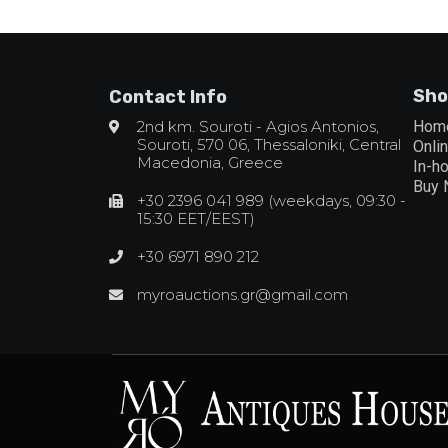
Sho
Contact Info
2nd km. Souroti - Agios Antonios,
Hom
Souroti, 570 06, Thessaloniki, Central
Onli
Macedonia, Greece
In-h
Buy
+30 2396 041 989 (weekdays, 09:30 -
15:30 EET/EEST)
+30 6971 890 212
myroauctions.gr@gmail.com