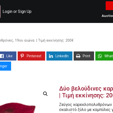
Login or Sign Up
Aucti
ρόνες, 19ου αιώνα. | Τιμή εκκίνησης: 200€
Like
Pinterest
LinkedIn
Print
What
nger
Δύο βελούδινες καρ
| Τιμή εκκίνησης: 2
Ζεύγος καρεκλοπολυθρόνων 
σκαλιστό ξύλο με καμπύλες 