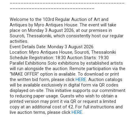
__________________________________________
_______________________________
Welcome to the 103rd Regular Auction of Art and
Antiques by Myro Antiques House. The event will take
place on Monday 3 August 2026, at our premises in
Souroti, Thessaloniki, which consistently host our regular
activities.
Event Details Date: Monday 3 August 2026
Location: Myro Antiques House, Souroti, Thessaloniki
Schedule Registration: 18:30 Auction Starts: 19:30
Parallel Exhibitions Solo exhibitions by established artists
will run alongside the auction. Remote participation via the
“MAKE OFFER” option is available. To download or print
the written bid form, please click
HERE
. Auction catalogs
will be available exclusively in digital form via QR codes
displayed on-site. This initiative supports our commitment
to reducing paper usage. Guests who wish to obtain a
printed version may print it via QR or request a limited
copy at an additional cost of €2. For full instructions and
live auction terms, please click
HERE
.