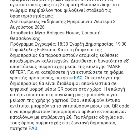
εγκαταστάσεις μας στη Σουρωτή Θεσσαλονίκης, στο
γνώριμο περιβάλλον που φιλοξενεί σταθερά τις
δραστηριότητές μας.
Λεπτομέρειες Εκδήλωσης Ημερομηνία: Δευτέρα 3
Αυγούστου 2026
Τοποθεσία: Myro Antiques House, Σουρωτή
Θεσσαλονίκης
Πρόγραμμα Εγγραφές: 18:30 Έναρξη Δημοπρασίας: 19:30
Παράλληλες Εκθέσεις Κατά τη διάρκεια της
δημοπρασίας θα παρουσιαστούν ατομικές εκθέσεις
καταξιωμένων καλλιτεχνών. Διατίθεται η δυνατότητα εξ’
αποστάσεως συμμετοχής μέσω της επιλογής "MAKE
OFFER". Για να κατεβάσετε ή να εκτυπώσετε τη φόρμα
γραπτής προσφοράς, πατήστε
ΕΔΩ
. Οι κατάλογοι της
δημοπρασίας θα είναι διαθέσιμοι αποκλειστικά σε
ψηφιακή μορφή μέσω QR codes στον χώρο. Η επιλογή
αυτή εντάσσεται στη συνολική μας προσπάθεια για
μείωση της χρήσης χαρτιού. Όσοι επιθυμούν έντυπο
αντίτυπο, μπορούν να το εκτυπώσουν μέσω του QR code
ή να προμηθευτούν περιορισμένο αριθμό εκτυπωμένων
καταλόγων με επιβάρυνση 2€. Για πλήρεις οδηγίες και
τους όρους συμμετοχής στη ζωντανή δημοπρασία,
πατήστε
ΕΔΩ
.