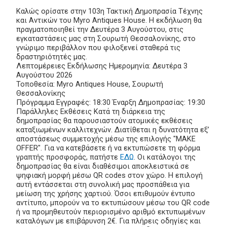
Καλώς ορίσατε στην 103η Τακτική Δημοπρασία Τέχνης
και Αντικών του Myro Antiques House. Η εκδήλωση θα
πραγματοποιηθεί την Δευτέρα 3 Αυγούστου, στις
εγκαταστάσεις μας στη Σουρωτή Θεσσαλονίκης, στο
γνώριμο περιβάλλον που φιλοξενεί σταθερά τις
δραστηριότητές μας.
Λεπτομέρειες Εκδήλωσης Ημερομηνία: Δευτέρα 3
Αυγούστου 2026
Τοποθεσία: Myro Antiques House, Σουρωτή
Θεσσαλονίκης
Πρόγραμμα Εγγραφές: 18:30 Έναρξη Δημοπρασίας: 19:30
Παράλληλες Εκθέσεις Κατά τη διάρκεια της
δημοπρασίας θα παρουσιαστούν ατομικές εκθέσεις
καταξιωμένων καλλιτεχνών. Διατίθεται η δυνατότητα εξ’
αποστάσεως συμμετοχής μέσω της επιλογής "MAKE
OFFER". Για να κατεβάσετε ή να εκτυπώσετε τη φόρμα
γραπτής προσφοράς, πατήστε
ΕΔΩ
. Οι κατάλογοι της
δημοπρασίας θα είναι διαθέσιμοι αποκλειστικά σε
ψηφιακή μορφή μέσω QR codes στον χώρο. Η επιλογή
αυτή εντάσσεται στη συνολική μας προσπάθεια για
μείωση της χρήσης χαρτιού. Όσοι επιθυμούν έντυπο
αντίτυπο, μπορούν να το εκτυπώσουν μέσω του QR code
ή να προμηθευτούν περιορισμένο αριθμό εκτυπωμένων
καταλόγων με επιβάρυνση 2€. Για πλήρεις οδηγίες και