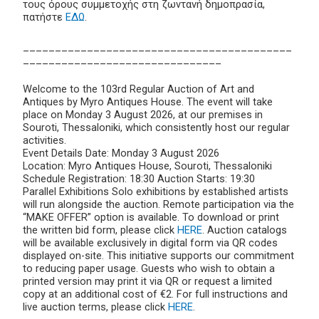
τους όρους συμμετοχής στη ζωντανή δημοπρασία,
πατήστε
ΕΔΩ
.
__________________________________________
_______________________________
Welcome to the 103rd Regular Auction of Art and
Antiques by Myro Antiques House. The event will take
place on Monday 3 August 2026, at our premises in
Souroti, Thessaloniki, which consistently host our regular
activities.
Event Details Date: Monday 3 August 2026
Location: Myro Antiques House, Souroti, Thessaloniki
Schedule Registration: 18:30 Auction Starts: 19:30
Parallel Exhibitions Solo exhibitions by established artists
will run alongside the auction. Remote participation via the
“MAKE OFFER” option is available. To download or print
the written bid form, please click
HERE
. Auction catalogs
will be available exclusively in digital form via QR codes
displayed on-site. This initiative supports our commitment
to reducing paper usage. Guests who wish to obtain a
printed version may print it via QR or request a limited
copy at an additional cost of €2. For full instructions and
live auction terms, please click
HERE
.