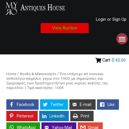
Login or Sign Up
View Auction
Cart
0
€0.00
Home
/
Books & Manuscripts
/ Ένα υπέροχο art nouveau
ανθολόγιο-κειμήλιο, γύρω στο 1900, με σημειώσεις και
ζωγραφιές των δραστηριοτήτων μιας κυρίας εκείνης της
περιόδου. | Τιμή εκκίνησης: 100€
Facebook
Twitter
E-mail
Like
Pinterest
LinkedIn
Print
WhatsApp
Yahoo Mail
Gmail