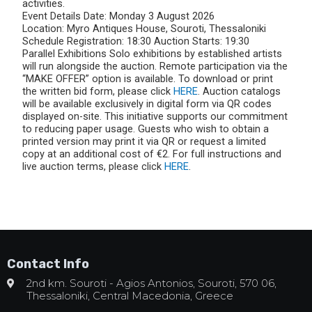
activities.
Event Details Date: Monday 3 August 2026
Location: Myro Antiques House, Souroti, Thessaloniki
Schedule Registration: 18:30 Auction Starts: 19:30
Parallel Exhibitions Solo exhibitions by established artists
will run alongside the auction. Remote participation via the
“MAKE OFFER” option is available. To download or print
the written bid form, please click
HERE
. Auction catalogs
will be available exclusively in digital form via QR codes
displayed on-site. This initiative supports our commitment
to reducing paper usage. Guests who wish to obtain a
printed version may print it via QR or request a limited
copy at an additional cost of €2. For full instructions and
live auction terms, please click
HERE
.
Contact Info
2nd km. Souroti - Agios Antonios, Souroti, 570 06,
Thessaloniki, Central Macedonia, Greece