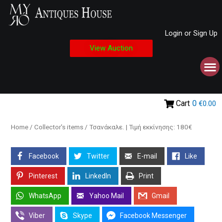
Login or Sign Up
View Auction
Cart
0
€0.00
Home
/
Collector's items
/ Τσανάκαλε. | Τιμή εκκίνησης: 180€
Facebook
Twitter
E-mail
Like
Pinterest
LinkedIn
Print
WhatsApp
Yahoo Mail
Gmail
Viber
Skype
Facebook Messenger