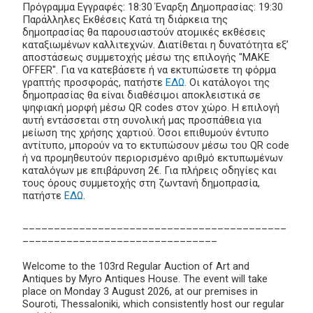
Πρόγραμμα Εγγραφές: 18:30 Έναρξη Δημοπρασίας: 19:30
Παράλληλες Εκθέσεις Κατά τη διάρκεια της
δημοπρασίας θα παρουσιαστούν ατομικές εκθέσεις
καταξιωμένων καλλιτεχνών. Διατίθεται η δυνατότητα εξ’
αποστάσεως συμμετοχής μέσω της επιλογής "MAKE
OFFER". Για να κατεβάσετε ή να εκτυπώσετε τη φόρμα
γραπτής προσφοράς, πατήστε
ΕΔΩ
. Οι κατάλογοι της
δημοπρασίας θα είναι διαθέσιμοι αποκλειστικά σε
ψηφιακή μορφή μέσω QR codes στον χώρο. Η επιλογή
αυτή εντάσσεται στη συνολική μας προσπάθεια για
μείωση της χρήσης χαρτιού. Όσοι επιθυμούν έντυπο
αντίτυπο, μπορούν να το εκτυπώσουν μέσω του QR code
ή να προμηθευτούν περιορισμένο αριθμό εκτυπωμένων
καταλόγων με επιβάρυνση 2€. Για πλήρεις οδηγίες και
τους όρους συμμετοχής στη ζωντανή δημοπρασία,
πατήστε
ΕΔΩ
.
__________________________________________
_______________________________
Welcome to the 103rd Regular Auction of Art and
Antiques by Myro Antiques House. The event will take
place on Monday 3 August 2026, at our premises in
Souroti, Thessaloniki, which consistently host our regular