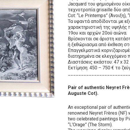
Jacquard του φημισμένου οίκ
τεχνοτροπία grisaille δύο απ
Cot: “Le Printemps” (Άνοιξη), 
Τα υφαντά αποδίδονται με εξ
χαρακτηριστική της υψηλής π
19ου και αρχών 20ού αιώνα.
Βρίσκονται σε άριστη κατάστα
ή ξεθώριασμα από έκθεση στ
Επαγγελματικά κορνιζαρισμέ
διατηρημένα σε ελεγχόμενο 
Διαστάσεις εκάστου: 47 x 32 
Εκτίμηση: 450 – 750 € το ζεύ
_______________________
Pair of authentic Neyret Frè
Auguste Cot).
An exceptional pair of authent
renowned Neyret Frères (NF) w
two celebrated paintings by Pi
“L’Orage” (The Storm).