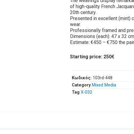
The weavings display remarkabl
of high-quality French Jacquar
20th century.
Presented in excellent (mint) c
wear.
Professionally framed and pre
Dimensions (each): 47 x 32 cm
Estimate: €450 – €750 the pai
Starting price: 250€
Κωδικός:
103rd-448
Category
Mixed Media
Tag
Χ-032