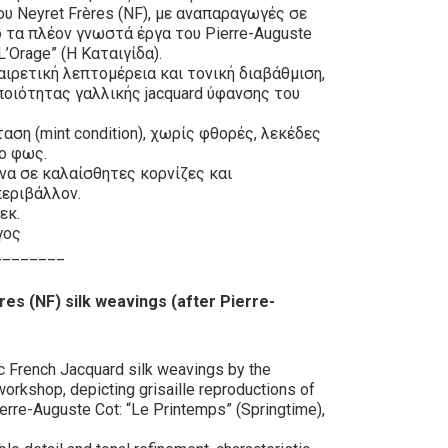
ου Neyret Frères (NF), με αναπαραγωγές σε
ό τα πλέον γνωστά έργα του Pierre-Auguste
“L’Orage” (Η Καταιγίδα).
αιρετική λεπτομέρεια και τονική διαβάθμιση,
οιότητας γαλλικής jacquard ύφανσης του
ση (mint condition), χωρίς φθορές, λεκέδες
ο φως.
να σε καλαίσθητες κορνίζες και
περιβάλλον.
εκ.
γος
________
res (NF) silk weavings (after Pierre-
ic French Jacquard silk weavings by the
orkshop, depicting grisaille reproductions of
erre-Auguste Cot: “Le Printemps” (Springtime),