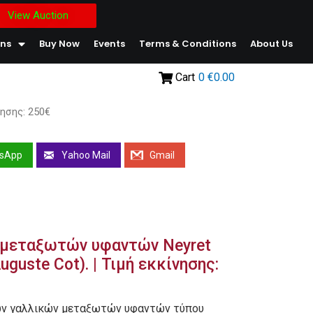
View Auction
ons
Buy Now
Events
Terms & Conditions
About Us
Cart
0
€0.00
νησης: 250€
sApp
Yahoo Mail
Gmail
 μεταξωτών υφαντών Neyret
Auguste Cot). | Τιμή εκκίνησης:
κών γαλλικών μεταξωτών υφαντών τύπου