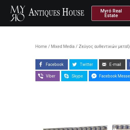
Myró Real
Estate
Home
/
Mixed Media
/ Ζεύγος αυθεντικών μεταξωτ
Facebook
Twitter
E-mail
Viber
Skype
Facebook Messe