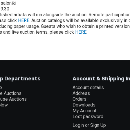
saloniki
19:30
lished artists will run alongside the auction. Remote participati
ease click
HERE
. Auction catalogs will be available exclusively in
ducing paper usage. Guests who wish to obtain a printed version 
ons and live auction terms, please click
HERE
.
p Departments
Account & Shipping I
e
Account details
ne Auctions
Address
ouse Auctions
Orders
 Now
Downloads
My Account
Lost password
Login or Sign Up