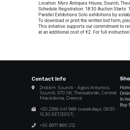
Location: Myro Antiques House, Souroti, Thes
Schedule Registration: 18:30 Auction Starts: 
Parallel Exhibitions Solo exhibitions by estab
To download or print the written bid form, pl
This initiative supports our commitment to re
at an additional cost of €2. For full instructi
Sho
Contact Info
2nd km. Souroti - Agios Antonios,
Hom
Souroti, 570 06, Thessaloniki, Central
Onli
Macedonia, Greece
In-h
Buy
+30 2396 041 989 (weekdays, 09:30 -
15:30 EET/EEST)
+30 6971 890 212