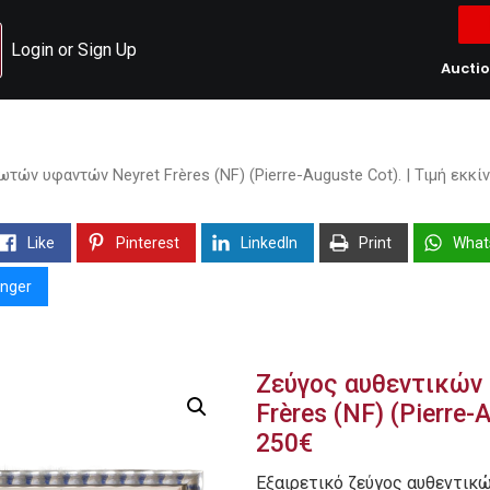
Login or Sign Up
Aucti
ών υφαντών Neyret Frères (NF) (Pierre-Auguste Cot). | Τιμή εκκί
Like
Pinterest
LinkedIn
Print
What
nger
Ζεύγος αυθεντικών
Frères (NF) (Pierre-
250€
Εξαιρετικό ζεύγος αυθεντι