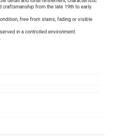
e detail and tonal refinement, characteristic
d craftsmanship from the late 19th to early
ondition, free from stains, fading or visible
served in a controlled environment.
.
r