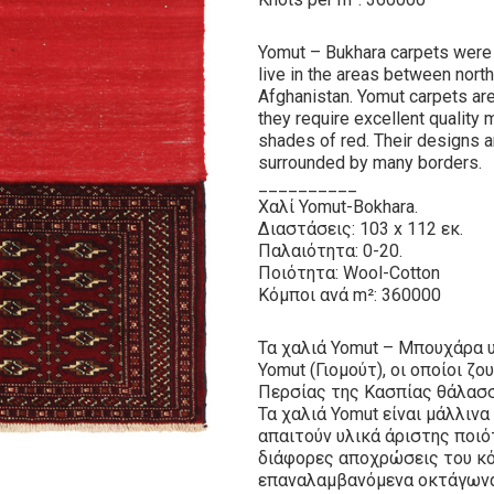
Yomut – Bukhara carpets were
live in the areas between nort
Afghanistan. Yomut carpets are
they require excellent quality m
shades of red. Their designs 
surrounded by many borders.
__________
Χαλί Yomut-Bokhara.
Διαστάσεις: 103 x 112 εκ.
Παλαιότητα: 0-20.
Ποιότητα: Wool-Cotton
Κόμποι ανά m²: 360000
Τα χαλιά Yomut – Μπουχάρα 
Yomut (Γιομούτ), οι οποίοι ζ
Περσίας της Κασπίας θάλασσ
Τα χαλιά Yomut είναι μάλλιν
απαιτούν υλικά άριστης ποιό
διάφορες αποχρώσεις του κόκ
επαναλαμβανόμενα οκτάγωνα 