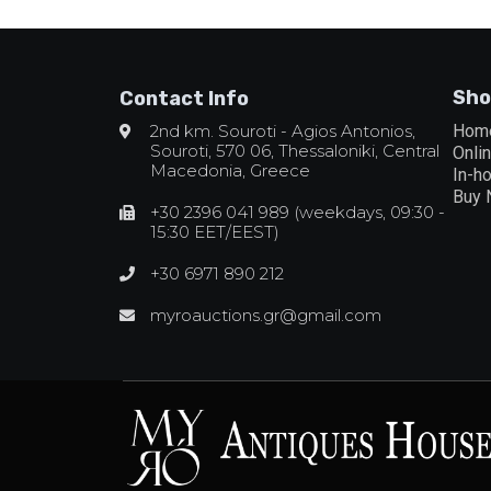
Sho
Contact Info
2nd km. Souroti - Agios Antonios,
Hom
Souroti, 570 06, Thessaloniki, Central
Onli
Macedonia, Greece
In-h
Buy
+30 2396 041 989 (weekdays, 09:30 -
15:30 EET/EEST)
+30 6971 890 212
myroauctions.gr@gmail.com