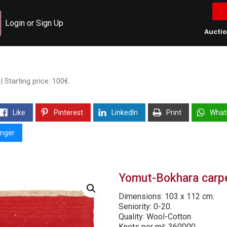
Login or Sign Up
Aucti
 Starting price: 100€.
Like
Pinterest
LinkedIn
Print
What
nger
Yomut-Bokhara carpet
Dimensions: 103 x 112 cm.
Seniority: 0-20.
Quality: Wool-Cotton
Knots per m²: 360000