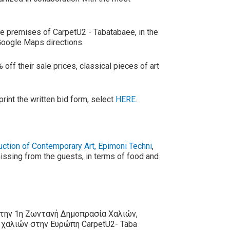
 the premises of CarpetU2 - Tabatabaee, in the
 Google Maps directions.
off their sale prices, classical pieces of art
print the written bid form, select
HERE
.
uction of Contemporary Art, Epimoni Techni
,
 missing from the guests, in terms of food and
την 1η Ζωντανή Δημοπρασία Χαλιών,
 χαλιών στην Ευρώπη CarpetU2- Taba