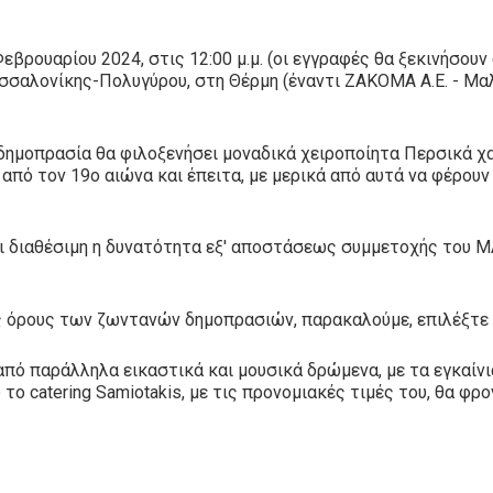
εβρουαρίου 2024, στις 12:00 μ.μ. (οι εγγραφές θα ξεκινήσουν 
Θεσσαλονίκης-Πολυγύρου, στη Θέρμη (έναντι ΖΑΚΟΜΑ Α.Ε. - Μ
 δημοπρασία θα φιλοξενήσει μοναδικά χειροποίητα Περσικά χ
από τον 19ο αιώνα και έπειτα, με μερικά από αυτά να φέρου
ι διαθέσιμη η δυνατότητα εξ' αποστάσεως συμμετοχής του M
ους όρους των ζωντανών δημοπρασιών, παρακαλούμε, επιλέξτε
πό παράλληλα εικαστικά και μουσικά δρώμενα, με τα εγκαίν
 το catering Samiotakis, με τις προνομιακές τιμές του, θα φρο