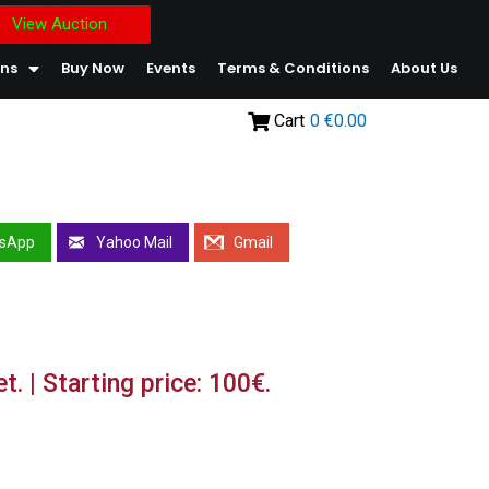
View Auction
ons
Buy Now
Events
Terms & Conditions
About Us
Cart
0
€0.00
sApp
Yahoo Mail
Gmail
. | Starting price: 100€.