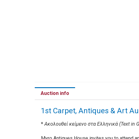
Auction info
1st Carpet, Antiques & Art A
*
Ακολουθεί κείμενο στα Ελληνικά (Text in G
Myro Antiques House invites you to attend and