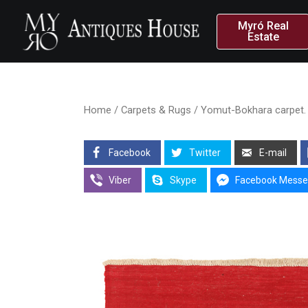
Myró Real
Estate
Home
/
Carpets & Rugs
/ Yomut-Bokhara carpet. |
Facebook
Twitter
E-mail
Viber
Skype
Facebook Messe