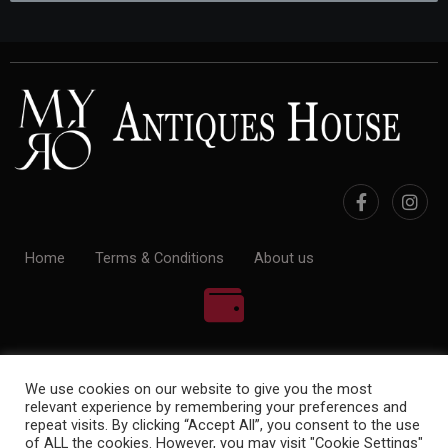
Home
Terms & Conditions
About us
100% Payment Secure
We use cookies on our website to give you the most
relevant experience by remembering your preferences and
repeat visits. By clicking “Accept All”, you consent to the use
of ALL the cookies. However, you may visit "Cookie Settings"