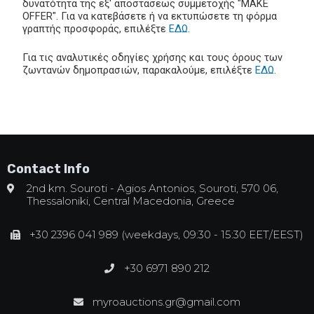
δυνατότητα της εξ' αποστάσεως συμμετοχής "MAKE
OFFER". Για να κατεβάσετε ή να εκτυπώσετε τη φόρμα
γραπτής προσφοράς, επιλέξτε
ΕΔΩ
.
Για τις αναλυτικές οδηγίες χρήσης και τους όρους των
ζωντανών δημοπρασιών, παρακαλούμε, επιλέξτε
ΕΔΩ
.
Contact Info
2nd km. Souroti - Agios Antonios, Souroti, 570 06,
Thessaloniki, Central Macedonia, Greece
+30 2396 041 989 (weekdays, 09:30 - 15:30 EET/EEST)
+30 6971 890 212
myroauctions.gr@gmail.com