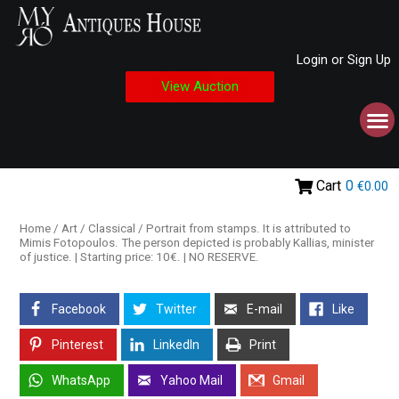
Login or Sign Up
View Auction
Cart
0
€0.00
Home
/
Art
/
Classical
/ Portrait from stamps. It is attributed to
Mimis Fotopoulos. The person depicted is probably Kallias, minister
of justice. | Starting price: 10€. | NO RESERVE.
Facebook
Twitter
E-mail
Like
Pinterest
LinkedIn
Print
WhatsApp
Yahoo Mail
Gmail