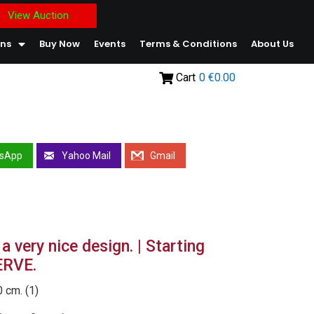
View Auction
ons
Buy Now
Events
Terms & Conditions
About Us
Cart
0
€0.00
sApp
Yahoo Mail
Gmail
 very nice design. | Starting
ERVE.
 cm. (1)