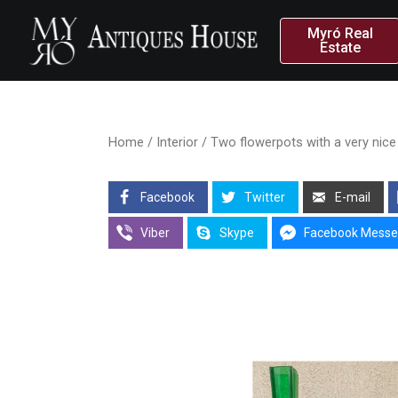
Myró Real
Estate
Home
/
Interior
/ Two flowerpots with a very nice 
Facebook
Twitter
E-mail
Viber
Skype
Facebook Messe