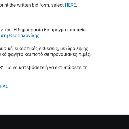
print the written bid form, select
HERE
.
ών του. Η δημοπρασία θα πραγματοποιηθεί
ωτή Θεσσαλονίκης
.
υσική, εικαστικές εκθέσεις, με ώρα λήξης
οτικό φαγητό και ποτό σε προνομιακές τιμές.
". Για να κατεβάσετε ή να εκτυπώσετε τη
ΕΔΩ
.