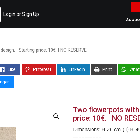
Login or Sign Up
Aucti
design. | Starting price: 10€. | NO RESERVE.
Like
Pinterest
LinkedIn
Print
What
nger
Two flowerpots with a
price: 10€. | NO RES
Dimensions: H. 36 cm. (1) H. 40
__________