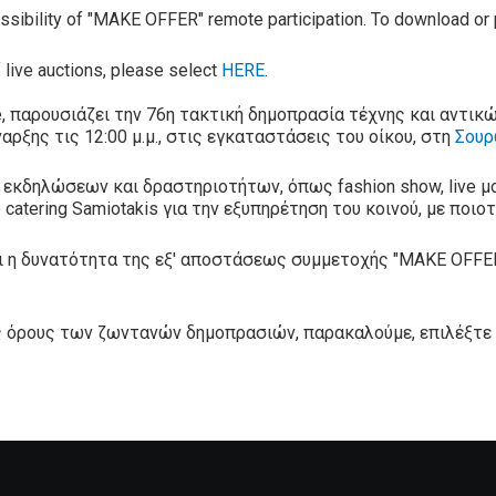
 possibility of "MAKE OFFER" remote participation. To download or 
f live auctions, please select
HERE
.
, παρουσιάζει την 76η τακτική δημοπρασία τέχνης και αντικ
αρξης τις 12:00 μ.μ., στις εγκαταστάσεις του οίκου, στη
Σουρ
 εκδηλώσεων και δραστηριοτήτων, όπως fashion show, live μο
ο catering Samiotakis για την εξυπηρέτηση του κοινού, με ποι
ει η δυνατότητα της εξ' αποστάσεως συμμετοχής "MAKE OFFER
ους όρους των ζωντανών δημοπρασιών, παρακαλούμε, επιλέξτε