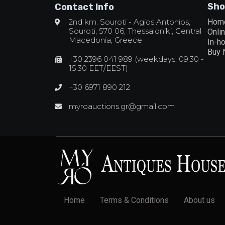
Sho
Contact Info
2nd km. Souroti - Agios Antonios,
Hom
Souroti, 570 06, Thessaloniki, Central
Onli
Macedonia, Greece
In-h
Buy
+30 2396 041 989 (weekdays, 09:30 -
15:30 EET/EEST)
+30 6971 890 212
myroauctions.gr@gmail.com
Home
Terms & Conditions
About us