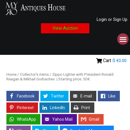
Login or Sign Up
View Auction
Cart
0
€0.00
Home
/
Collector's items
/ Zippo Lighter with President Ronald
Reagan & Mikhail Gorbachev. | Starting price: 50€.
Facebook
Twitter
E-mail
Like
Pinterest
LinkedIn
Print
WhatsApp
Yahoo Mail
Gmail