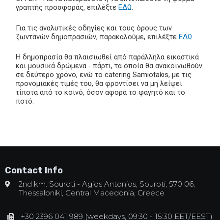
γραπτής προσφοράς, επιλέξτε
ΕΔΩ
.
Για τις αναλυτικές οδηγίες και τους όρους των
ζωντανών δημοπρασιών, παρακαλούμε, επιλέξτε
ΕΔΩ
.
Η δημοπρασία θα πλαισιωθεί από παράλληλα εικαστικά
και μουσικά δρώμενα - πάρτι, τα οποία θα ανακοινωθούν
σε δεύτερο χρόνο, ενώ το catering Samiotakis, με τις
προνομιακές τιμές του, θα φροντίσει να μη λείψει
τίποτα από το κοινό, όσον αφορά το φαγητό και το
ποτό.
Contact Info
2nd km. Souroti - Agios Antonios, Souroti, 570 06,
Thessaloniki, Central Macedonia, Greece
+30 2396 041 989 (weekdays, 09:30 - 15:30 EET/EEST)