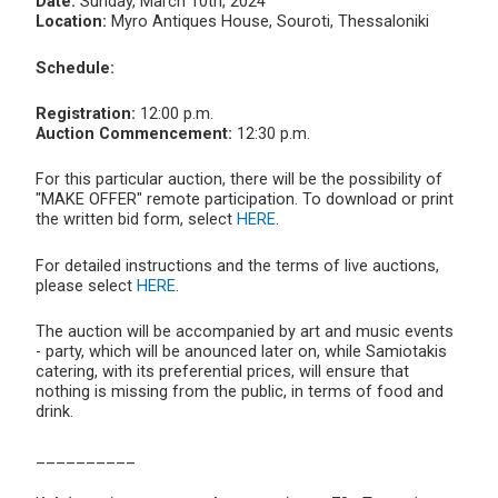
Date:
Sunday, March 10th, 2024
Location:
Myro Antiques House, Souroti, Thessaloniki
Schedule:
Registration:
12:00 p.m.
Auction Commencement:
12:30 p.m.
For this particular auction, there will be the possibility of
"MAKE OFFER" remote participation. To download or print
the written bid form, select
HERE
.
For detailed instructions and the terms of live auctions,
please select
HERE
.
The auction will be accompanied by art and music events
- party, which will be anounced later on, while Samiotakis
catering, with its preferential prices, will ensure that
nothing is missing from the public, in terms of food and
drink.
__________