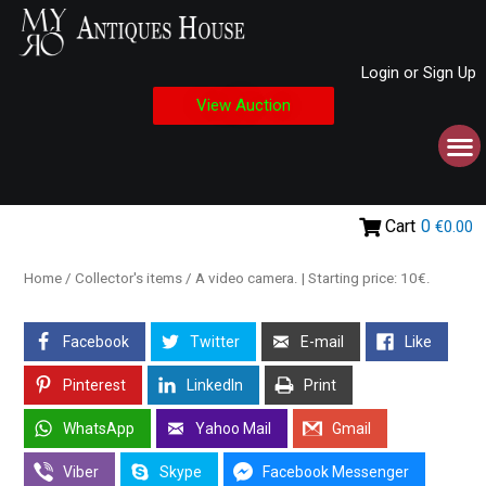
Login or Sign Up
View Auction
Cart
0
€0.00
Home
/
Collector's items
/ A video camera. | Starting price: 10€.
Facebook
Twitter
E-mail
Like
Pinterest
LinkedIn
Print
WhatsApp
Yahoo Mail
Gmail
Viber
Skype
Facebook Messenger