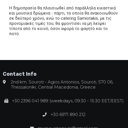
Η δημοπρασία θα πλαισιωθεί από παράλληλα εικαστικά
και μουσικά δρώμενα - πάρτι, τα οποία θα ανακοινωθούν
σε δεύτερο χρόνο, ενώ το catering Samiotakis, με τις
προνομιακές τιμές του, θα φροντίσει να μη λείψει
τίποτα από το κοινό, όσον αφορά το φαγητό και το
ποτό.
Contact Info
2nd km. Souroti - Agios Antonios, Souroti, 570 06,
Thessaloniki, Central Macedonia, Greece
+30 2396 041 989 (weekdays, 09:30 - 15:30 EET/EEST)
+30 6971 890 212