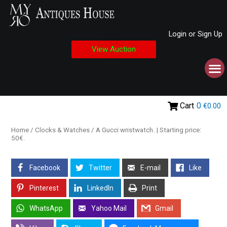
Login or Sign Up
View Auction
Cart
0
€0.00
Home
/
Clocks & Watches
/ A Gucci wristwatch. | Starting price:
50€.
Facebook
Twitter
E-mail
Like
Pinterest
LinkedIn
Print
WhatsApp
Yahoo Mail
Gmail