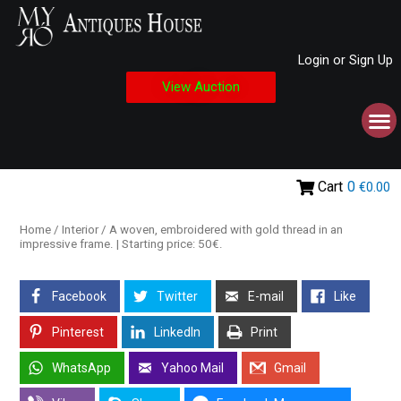
Login or Sign Up
View Auction
Cart
0
€0.00
Home
/
Interior
/ A woven, embroidered with gold thread in an
impressive frame. | Starting price: 50€.
Facebook
Twitter
E-mail
Like
Pinterest
LinkedIn
Print
WhatsApp
Yahoo Mail
Gmail