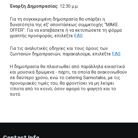
Έναρξη Δημοπρασίας:
12:30 μ.μ.
Για τη συγκεκριμένη δημοπρασία θα υπάρξει η
δυνατότητα της εξ' αποστάσεως συμμετοχής "MAKE
OFFER". Για να κατεβάσετε ή να εκτυπώσετε τη φόρμα
γραπτής προσφοράς, επιλέξτε
ΕΔΩ
.
Για τις αναλυτικές οδηγίες και τους όρους των
ζωντανών δημοπρασιών, παρακαλούμε, επιλέξτε
ΕΔΩ
.
Η δημοπρασία θα πλαισιωθεί από παράλληλα εικαστικά
και μουσικά δρώμενα - πάρτι, τα οποία θα ανακοινωθούν
σε δεύτερο χρόνο, ενώ το catering Samiotakis, με τις
προνομιακές τιμές του, θα φροντίσει να μη λείψει
τίποτα από το κοινό, όσον αφορά το φαγητό και το
ποτό.
Contact Info