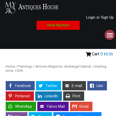
Login or Sign Up
View Auction
Cart
0
€0.00
Home
/
Paintings
/ Antonis Magriotis: Archangel Gabriel. | Starting
price: 150€.
Facebook
Twitter
E-mail
Like
Pinterest
LinkedIn
Print
WhatsApp
Yahoo Mail
Gmail