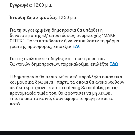
Εγγραφές:
12:00 μ.μ.
Έναρξη Δημοπρασίας:
12:30 μ.μ.
Για τη συγκεκριμένη δημοπρασία θα υπάρξει η
δυνατότητα της εξ' αποστάσεως συμμετοχής "MAKE
OFFER". Για να κατεβάσετε ή να εκτυπώσετε τη φόρμα
γραπτής προσφοράς, επιλέξτε
ΕΔΩ
.
Για τις αναλυτικές οδηγίες και τους όρους των
ζωντανών δημοπρασιών, παρακαλούμε, επιλέξτε
ΕΔΩ
.
Η δημοπρασία θα πλαισιωθεί από παράλληλα εικαστικά
και μουσικά δρώμενα - πάρτι, τα οποία θα ανακοινωθούν
σε δεύτερο χρόνο, ενώ το catering Samiotakis, με τις
προνομιακές τιμές του, θα φροντίσει να μη λείψει
τίποτα από το κοινό, όσον αφορά το φαγητό και το
ποτό.