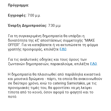
Πρόγραμμα:
Εγγραφές:
7:00 μ.μ.
Έναρξη Δημοπρασίας:
7:30 μ.μ.
Για τη συγκεκριμένη δημοπρασία θα υπάρξει η
δυνατότητα της εξ' αποστάσεως συμμετοχής "MAKE
OFFER". Για να κατεβάσετε ή να εκτυπώσετε τη φόρμα
γραπτής προσφοράς, επιλέξτε
ΕΔΩ
.
Για τις αναλυτικές οδηγίες και τους όρους των
ζωντανών δημοπρασιών, παρακαλούμε, επιλέξτε
ΕΔΩ
.
Η δημοπρασία θα πλαισιωθεί από παράλληλα εικαστικά
και μουσικά δρώμενα - πάρτι, τα οποία θα ανακοινωθούν
σε δεύτερο χρόνο, ενώ το catering Samiotakis, με τις
προνομιακές τιμές του, θα φροντίσει να μη λείψει
τίποτα από το κοινό, όσον αφορά το φαγητό και το
ποτό.