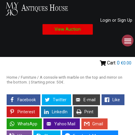
Login or Sign Up
View Auction
Cart
0
€0.00
Home
/
Furniture
/ A console with marble on the top and mirror on
the bottom. | Starting price: 50€.
Facebook
Twitter
E-mail
Like
Pinterest
LinkedIn
Print
WhatsApp
Yahoo Mail
Gmail