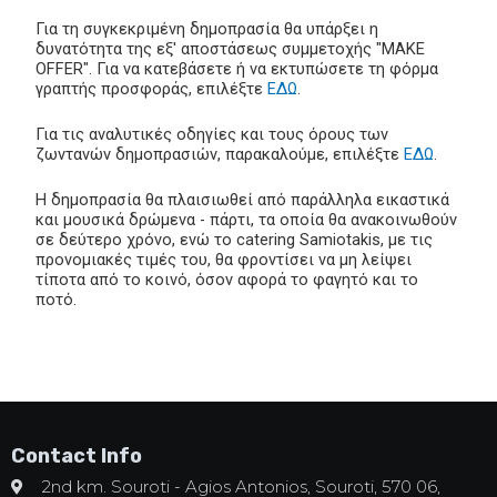
Για τη συγκεκριμένη δημοπρασία θα υπάρξει η
δυνατότητα της εξ' αποστάσεως συμμετοχής "MAKE
OFFER". Για να κατεβάσετε ή να εκτυπώσετε τη φόρμα
γραπτής προσφοράς, επιλέξτε
ΕΔΩ
.
Για τις αναλυτικές οδηγίες και τους όρους των
ζωντανών δημοπρασιών, παρακαλούμε, επιλέξτε
ΕΔΩ
.
Η δημοπρασία θα πλαισιωθεί από παράλληλα εικαστικά
και μουσικά δρώμενα - πάρτι, τα οποία θα ανακοινωθούν
σε δεύτερο χρόνο, ενώ το catering Samiotakis, με τις
προνομιακές τιμές του, θα φροντίσει να μη λείψει
τίποτα από το κοινό, όσον αφορά το φαγητό και το
ποτό.
Contact Info
2nd km. Souroti - Agios Antonios, Souroti, 570 06,