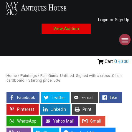
Login or Sign Up
View Auction
Cart
0
€0.00
Home
/
Paintings
/ Fani Guma: Untitled. Signed with a cross. Oil on
cardboard. | Starting price: 50€.
Facebook
Twitter
E-mail
Like
Pinterest
LinkedIn
Print
WhatsApp
Yahoo Mail
Gmail