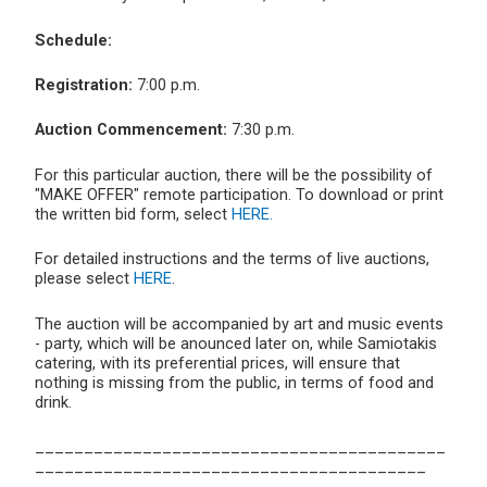
Schedule:
Registration:
7:00 p.m.
Auction Commencement:
7:30 p.m.
For this particular auction, there will be the possibility of
"MAKE OFFER" remote participation. To download or print
the written bid form, select
HERE.
For detailed instructions and the terms of live auctions,
please select
HERE
.
The auction will be accompanied by art and music events
- party, which will be anounced later on, while Samiotakis
catering, with its preferential prices, will ensure that
nothing is missing from the public, in terms of food and
drink.
__________________________________________
________________________________________