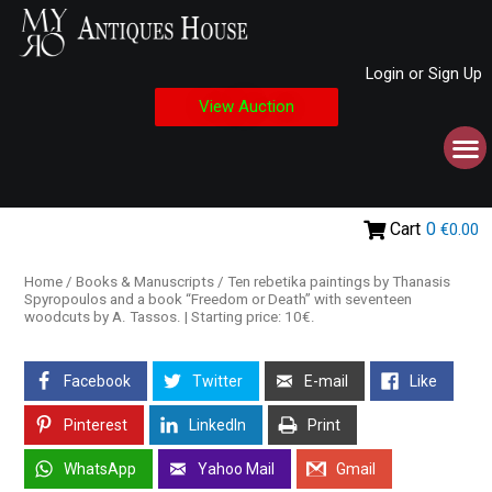
Login or Sign Up
View Auction
Cart
0
€0.00
Home
/
Books & Manuscripts
/ Ten rebetika paintings by Thanasis
Spyropoulos and a book “Freedom or Death” with seventeen
woodcuts by A. Tassos. | Starting price: 10€.
Facebook
Twitter
E-mail
Like
Pinterest
LinkedIn
Print
WhatsApp
Yahoo Mail
Gmail