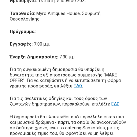
Ημερομηνία:
Τετάρτη, 5 Ιουνίου 2024
Τοποθεσία:
Myro Antiques House, Σουρωτή
Θεσσαλονίκης
Πρόγραμμα:
Εγγραφές:
7:00 μ.μ.
Έναρξη Δημοπρασίας:
7:30 μ.μ.
Για τη συγκεκριμένη δημοπρασία θα υπάρξει η
δυνατότητα της εξ' αποστάσεως συμμετοχής "MAKE
OFFER". Για να κατεβάσετε ή να εκτυπώσετε τη φόρμα
γραπτής προσφοράς, επιλέξτε
ΕΔΩ
.
Για τις αναλυτικές οδηγίες και τους όρους των
ζωντανών δημοπρασιών, παρακαλούμε, επιλέξτε
ΕΔΩ
.
Η δημοπρασία θα πλαισιωθεί από παράλληλα εικαστικά
και μουσικά δρώμενα - πάρτι, τα οποία θα ανακοινωθούν
σε δεύτερο χρόνο, ενώ το catering Samiotakis, με τις
προνομιακές τιμές του, θα φροντίσει να μη λείψει