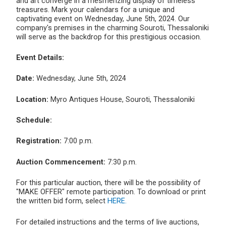
and art converge in a mesmerizing display of timeless
treasures. Mark your calendars for a unique and
captivating event on Wednesday, June 5th, 2024. Our
company's premises in the charming Souroti, Thessaloniki
will serve as the backdrop for this prestigious occasion.
Event Details:
Date:
Wednesday, June 5th, 2024
Location:
Myro Antiques House, Souroti, Thessaloniki
Schedule:
Registration:
7:00 p.m.
Auction Commencement:
7:30 p.m.
For this particular auction, there will be the possibility of
"MAKE OFFER" remote participation. To download or print
the written bid form, select
HERE.
For detailed instructions and the terms of live auctions,