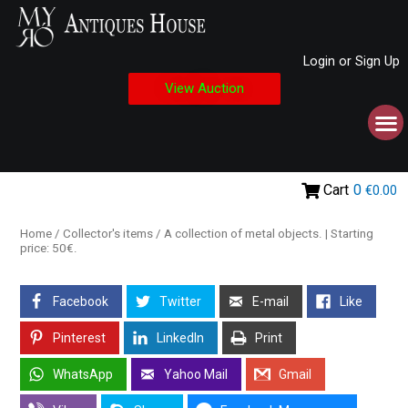
Login or Sign Up
View Auction
Cart
0
€0.00
Home
/
Collector's items
/ A collection of metal objects. | Starting
price: 50€.
Facebook
Twitter
E-mail
Like
Pinterest
LinkedIn
Print
WhatsApp
Yahoo Mail
Gmail