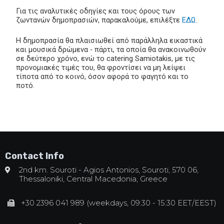
Για τις αναλυτικές οδηγίες και τους όρους των
ζωντανών δημοπρασιών, παρακαλούμε, επιλέξτε
ΕΔΩ
.
Η δημοπρασία θα πλαισιωθεί από παράλληλα εικαστικά
και μουσικά δρώμενα - πάρτι, τα οποία θα ανακοινωθούν
σε δεύτερο χρόνο, ενώ το catering Samiotakis, με τις
προνομιακές τιμές του, θα φροντίσει να μη λείψει
τίποτα από το κοινό, όσον αφορά το φαγητό και το
ποτό.
Contact Info
2nd km. Souroti - Agios Antonios, Souroti, 570 06,
Thessaloniki, Central Macedonia, Greece
+30 2396 041 989 (weekdays, 09:30 - 15:30 EET/EEST)