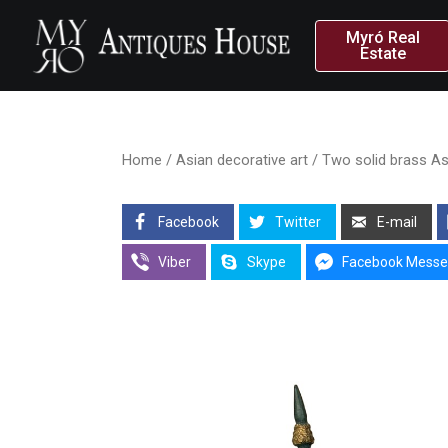
Myró Real
Estate
Home
/
Asian decorative art
/ Two solid brass Asi
Facebook
Twitter
E-mail
Viber
Skype
Facebook Messe