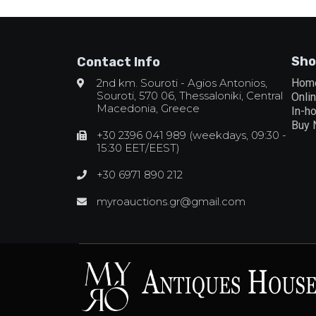
Sho
Contact Info
2nd km. Souroti - Agios Antonios,
Hom
Souroti, 570 06, Thessaloniki, Central
Onli
Macedonia, Greece
In-h
Buy
+30 2396 041 989 (weekdays, 09:30 -
15:30 EET/EEST)
+30 6971 890 212
myroauctions.gr@gmail.com