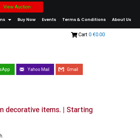
View Auction
ons
Buy Now
Events
Terms & Conditions
About Us
Cart
0
€0.00
sApp
Yahoo Mail
Gmail
n decorative items. | Starting
h.