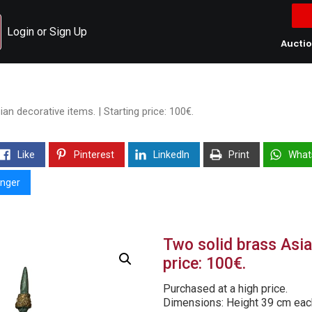
Login or Sign Up
Aucti
an decorative items. | Starting price: 100€.
Like
Pinterest
LinkedIn
Print
What
nger
Two solid brass Asia
price: 100€.
Purchased at a high price.
Dimensions: Height 39 cm eac