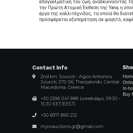
επαγγελματική του ζωή, αναδεικνύοντας τ
την Πρώτη Ατομική Έκθεση της Yana, η οποί
έργα της καλλιτέχνιδος, τα οποία θα διατ
προσφέρεται εξυπηρέτηση σε φαγητό, καφέ 
Sho
Contact Info
2nd km. Souroti - Agios Antonios,
Hom
Souroti, 570 06, Thessaloniki, Central
Onli
Macedonia, Greece
In-h
Buy
+30 2396 041 989 (weekdays, 09:30 -
15:30 EET/EEST)
+30 6971 890 212
myroauctions.gr@gmail.com