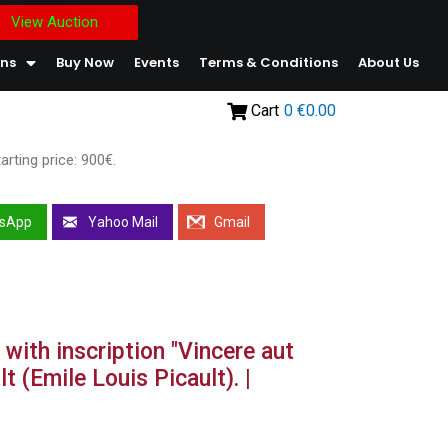
View Auction
ons
Buy Now
Events
Terms & Conditions
About Us
Cart
0
€0.00
arting price: 900€.
sApp
Yahoo Mail
Gmail
with inscription "Vincere aut
t (Emile Louis Picault). |