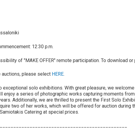
ssaloniki
 Commencement: 12:30 p.m.
 possibility of "MAKE OFFER" remote participation. To download or 
ve auctions, please select
HERE
.
o exceptional solo exhibitions. With great pleasure, we welcome y
l enjoy a series of photographic works capturing moments from h
ears. Additionally, we are thrilled to present the First Solo Exhib
cquire two of her works, which will be offered for auction during 
Samiotakis Catering at special prices.
_______________________________________________