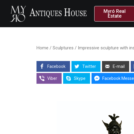
Myró Real
Estate
Home
/
Sculptures
/ Impressive sculpture with insc
Facebook
Twitter
E-mail
Viber
Skype
Facebook Messe