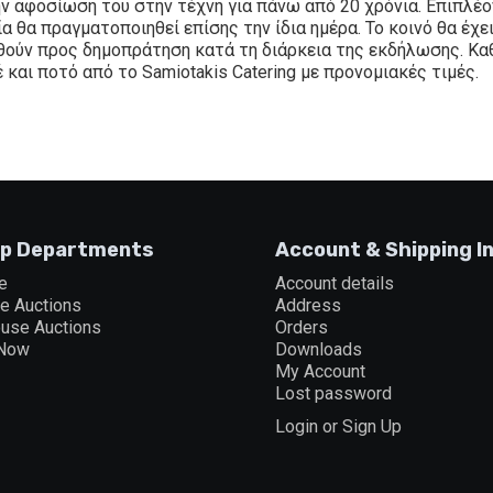
ην αφοσίωσή του στην τέχνη για πάνω από 20 χρόνια. Επιπλέ
α θα πραγματοποιηθεί επίσης την ίδια ημέρα. Το κοινό θα έχ
εθούν προς δημοπράτηση κατά τη διάρκεια της εκδήλωσης. Καθ
και ποτό από το Samiotakis Catering με προνομιακές τιμές.
p Departments
Account & Shipping I
e
Account details
ne Auctions
Address
ouse Auctions
Orders
 Now
Downloads
My Account
Lost password
Login or Sign Up