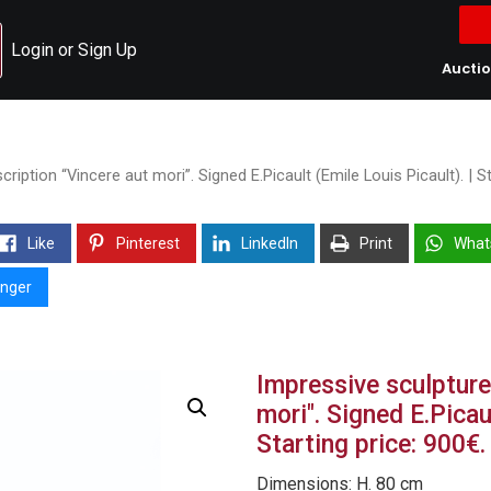
Login or Sign Up
Aucti
ription “Vincere aut mori”. Signed E.Picault (Emile Louis Picault). | St
Like
Pinterest
LinkedIn
Print
What
nger
Impressive sculpture 
mori". Signed E.Picaul
Starting price: 900€.
Dimensions: H. 80 cm