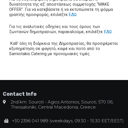
δυνατότητα της εξ' αποστάσεως συμμετοχής "MAKE
OFFER". Για να κατεβάσετε ή να εκτυπώσετε τη φόρμα
γραπτής προσφοράς, επιλέξτε
ΕΔΩ
.
Για τις αναλυτικές οδηγίες και τους όρους των
ζωντανών δημοπρασιών, παρακαλούμε, επιλέξτε
ΕΔΩ
.
Καθ' όλη τη διάρκεια της Δημοπρασίας, θα προσφέρεται
εξυπηρέτηση σε φαγητό, καφέ και ποτό από το
Samiotakis Catering με προνομιακές τιμές.
Contact Info
2nd km. Souroti - Agios Antonios, Souroti, 570 06,
Thessaloniki, Central Macedonia, Greece
+30 2396 041 989 (weekdays, 09:30 - 15:30 EET/EEST)