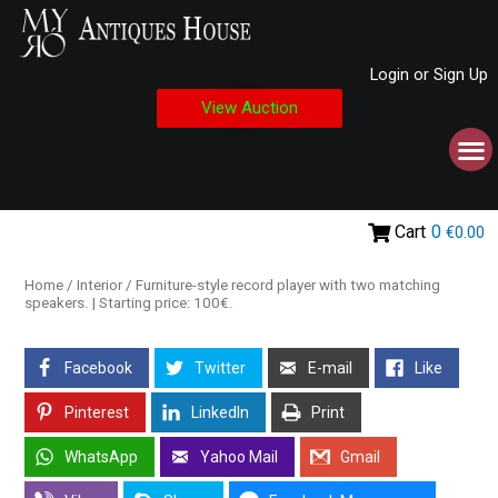
Login or Sign Up
View Auction
Cart
0
€0.00
Home
/
Interior
/ Furniture-style record player with two matching
speakers. | Starting price: 100€.
Facebook
Twitter
E-mail
Like
Pinterest
LinkedIn
Print
WhatsApp
Yahoo Mail
Gmail